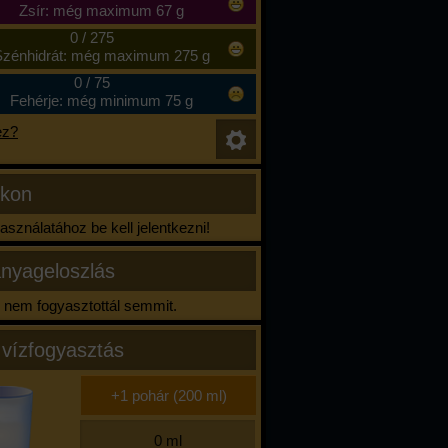
Zsír: még maximum 67 g
0
/
275
zénhidrát: még maximum 275 g
0
/
75
Fehérje: még minimum 75 g
ez?
ikon
sználatához be kell jelentkezni!
nyageloszlás
nem fogyasztottál semmit.
 vízfogyasztás