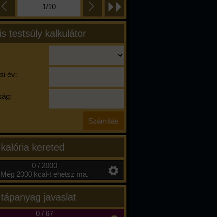
1/10
is testsúly kalkulátor
si év:
ág:
 kalória kereted
0 / 2000
Még 2000 kcal-t ehetsz ma.
 tápanyag javaslat
0
/
67