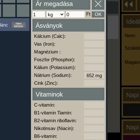
Ár megadása
Ft
OK
Ideál
Ha ma már nem eszel/sportolsz többet,
lánc
Ásványok
kattints a kiértékelésre!
A Kalória Szimulátor Prémium funkció.
Nem:
Kálcium (Calc):
Vas (Iron):
Születé
Magnézium :
-
Foszfor (Phosphor):
Magass
Kálium (Potassium):
Nátrium (Sodium):
kalóriabázis.hu
Cink (Zinc):
Vitaminok
Napi
C-vitamin:
B1-vitamin Tiamin:
B2-vitamin riboflavin:
Napi
Nikotinsav (Niacin):
B6-vitamin: