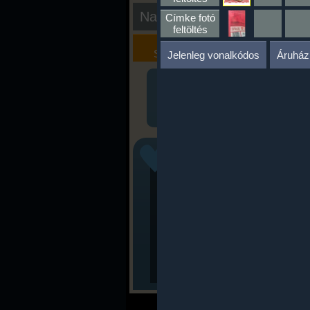
Nap kiértékelése
Címke fotó
feltöltés
Kalória
Szöveges
Szimulátor
Értékelés
Jelenleg vonalkódos
Áruház