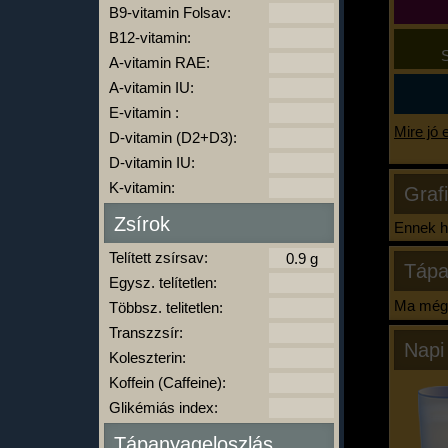
B9-vitamin Folsav:
B12-vitamin:
S
A-vitamin RAE:
A-vitamin IU:
E-vitamin :
Mire jó 
D-vitamin (D2+D3):
D-vitamin IU:
K-vitamin:
Graf
Zsírok
Ennek ha
Telített zsírsav:
Tápa
Egysz. telítetlen:
Ma még 
Többsz. telitetlen:
Transzzsír:
Napi
Koleszterin:
Koffein (Caffeine):
Glikémiás index:
Tápanyageloszlás