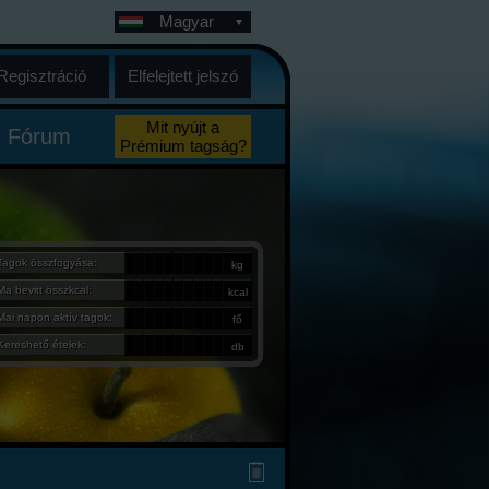
Magyar
Regisztráció
Elfelejtett jelszó
Mit nyújt a
Fórum
Prémium tagság?
Tagok összfogyása:
kg
Ma bevitt összkcal:
kcal
Mai napon aktív tagok:
fő
Kereshető ételek:
db