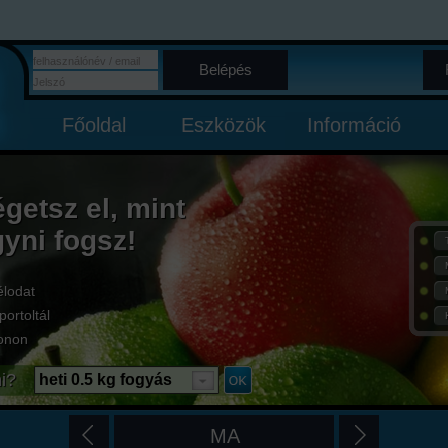
Belépés
Főoldal
Eszközök
Információ
égetsz el, mint
gyni fogsz!
élodat
portoltál
onon
i?
heti 0.5 kg fogyás
MA