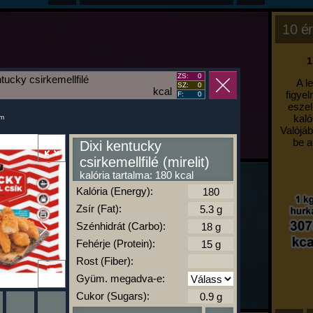
10 ér
1
ZS:
0
tucky csirkemellfilé
A l
SZ:
0
kcal
figyel
F:
0
eszel
kaló
um
Valójáb
be a
Dixi kentucky
csirkemellfilé (mirelit)
kalória tartalma: 180 kcal
Kalória (Energy):
Zsír (Fat):
Szénhidrát (Carbo):
Fehérje (Protein):
Rost (Fiber):
Gyüm. megadva-e:
Cukor (Sugars):