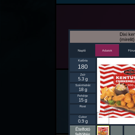
Dixi ken
(mirelit)
Napló
Fór
Adatok
Kalória
180
Zsír
5.3 g
Szénhidrát
18 g
Fehérje
15 g
Rost
Ikonnak
Cukor
beállít
0.9 g
Ételfotó
feltöltés