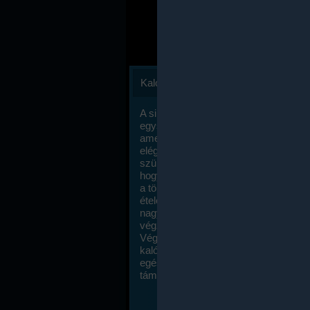
Kalóriaszámlálás
A sikeres fogyás titka valójában igen
egyszerű: égess több energiát, mint
amennyit beviszel. Természetesen e
elég nagy fegyelemre és akaraterőre
szükség, de meglepődve fogod tapasz
hogy a kalóriaszámolás mennyire ru
a többi diétához képest. Itt nincsenek ti
ételek és a megengedett kalóriabevite
nagymértékben növelheted ha testmo
végzel.
Végül, de nem utolsó sorban, a
kalóriaszámolás módszerét a legtöbb
egészségügyi szakorvos ajánlja és
támogatja.
To