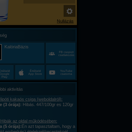
ség
KalóriaBázis
FB csoport
csatlakozás
Értékeld
Értékeld
YouTube
Google
App Store
csatorna
Play
bbi aktivitás
lipóti kakaós csiga (weboldalról):
e (3 órája):
Hibás. 447/100gr es 120gr
 Hibák az oldal működésében:
a (5 órája):
Én azt tapasztaltam, hogy a
öld emberkés) ételeknél/recepteknél