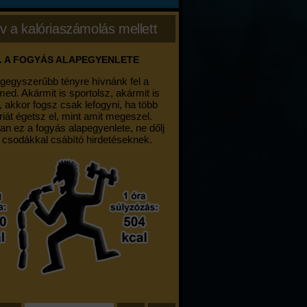
v a kalóriaszámolás mellett
. A FOGYÁS ALAPEGYENLETE
egegyszerűbb tényre hívnánk fel a
med. Akármit is sportolsz, akármit is
, akkor fogsz csak lefogyni, ha több
riát égetsz el, mint amit megeszel.
an ez a fogyás alapegyenlete, ne dőlj
 csodákkal csábító hirdetéseknek.