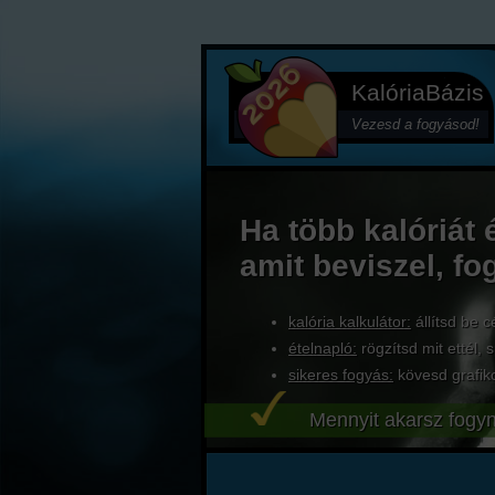
KalóriaBázis
Vezesd a fogyásod!
Ha több kalóriát 
amit beviszel, fo
kalória kalkulátor:
állítsd be c
ételnapló:
rögzítsd mit ettél, s
sikeres fogyás:
kövesd grafik
Mennyit akarsz fogyn