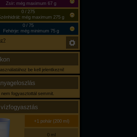
Zsír: még maximum 67 g
0
/
275
zénhidrát: még maximum 275 g
0
/
75
Fehérje: még minimum 75 g
ez?
ikon
sználatához be kell jelentkezni!
nyageloszlás
nem fogyasztottál semmit.
 vízfogyasztás