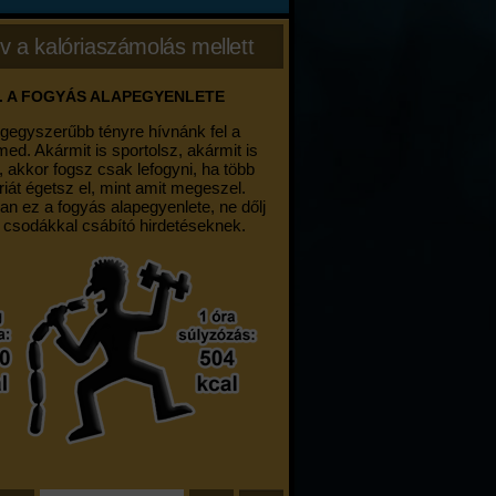
v a kalóriaszámolás mellett
. A FOGYÁS ALAPEGYENLETE
egegyszerűbb tényre hívnánk fel a
med. Akármit is sportolsz, akármit is
, akkor fogsz csak lefogyni, ha több
riát égetsz el, mint amit megeszel.
an ez a fogyás alapegyenlete, ne dőlj
 csodákkal csábító hirdetéseknek.