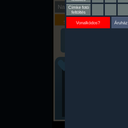
Nap kiértékelése
Címke fotó
feltöltés
Kalória
Szöveges
Szimulátor
Értékelés
Vonalkódos?
Áruház