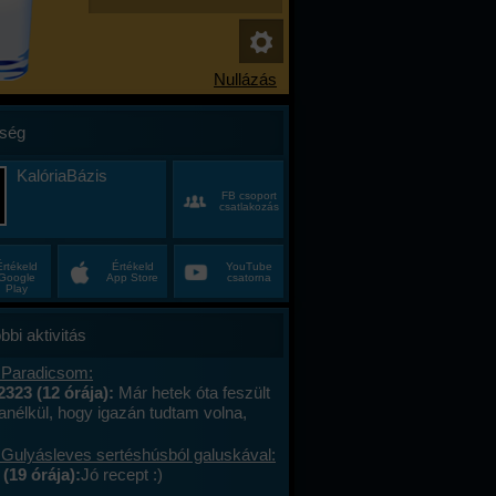
ség
KalóriaBázis
FB csoport
csatlakozás
Értékeld
Értékeld
YouTube
Google
App Store
csatorna
Play
bbi aktivitás
 Paradicsom:
2323 (12 órája):
Már hetek óta feszült
anélkül, hogy igazán tudtam volna,
alán a munkahelyi hajtás, talán az, hogy
ncas éveim közepén egyszer csak
 Gulyásleves sertéshúsból galuskával:
 körülöttem minden, ami régen izgalmas
(19 órája):
Jó recept :)
hétvégék már nem jelentettek semmit, a