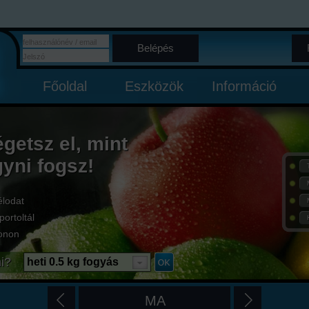
Belépés
Főoldal
Eszközök
Információ
égetsz el, mint
gyni fogsz!
élodat
portoltál
onon
i?
heti 0.5 kg fogyás
MA