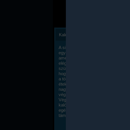
Kalóriaszámlálás
A sikeres fogyás titka valójában igen
egyszerű: égess több energiát, mint
amennyit beviszel. Természetesen e
elég nagy fegyelemre és akaraterőre
szükség, de meglepődve fogod tapasz
hogy a kalóriaszámolás mennyire ru
a többi diétához képest. Itt nincsenek ti
ételek és a megengedett kalóriabevite
nagymértékben növelheted ha testmo
végzel.
Végül, de nem utolsó sorban, a
kalóriaszámolás módszerét a legtöbb
egészségügyi szakorvos ajánlja és
támogatja.
To