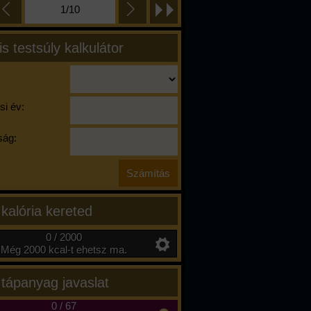
1/10
is testsúly kalkulátor
si év:
ág:
 kalória kereted
0 / 2000
Még 2000 kcal-t ehetsz ma.
 tápanyag javaslat
0
/
67