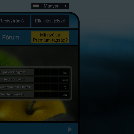
Magyar
Regisztráció
Elfelejtett jelszó
Mit nyújt a
Fórum
Prémium tagság?
Tagok összfogyása:
kg
Ma bevitt összkcal:
kcal
Mai napon aktív tagok:
fő
Kereshető ételek:
db