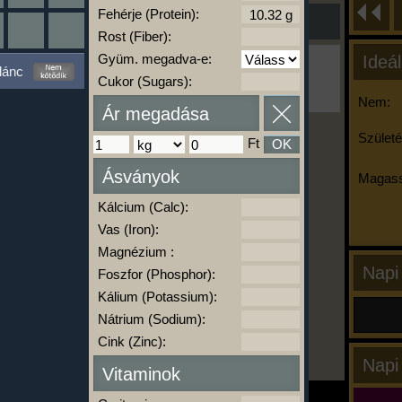
Fehérje (Protein):
Rost (Fiber):
Gyüm. megadva-e:
Ideál
Ha ma már nem eszel/sportolsz többet,
lánc
kattints a kiértékelésre!
Cukor (Sugars):
A Kalória Szimulátor Prémium funkció.
Nem:
Ár megadása
Születé
Ft
OK
-
Ásványok
Magass
Kálcium (Calc):
kalóriabázis.hu
Vas (Iron):
Magnézium :
Napi
Foszfor (Phosphor):
Kálium (Potassium):
Nátrium (Sodium):
Cink (Zinc):
Napi
Vitaminok