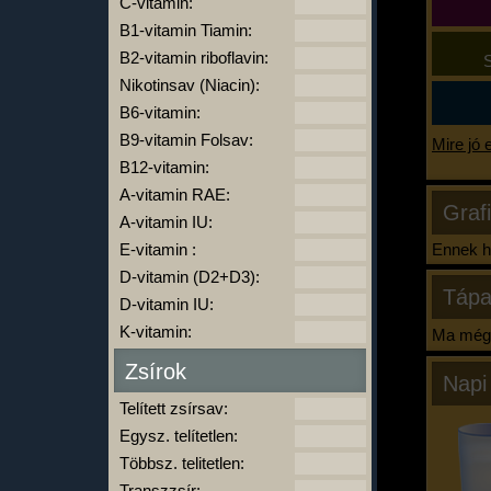
C-vitamin:
B1-vitamin Tiamin:
B2-vitamin riboflavin:
S
Nikotinsav (Niacin):
B6-vitamin:
B9-vitamin Folsav:
Mire jó 
B12-vitamin:
A-vitamin RAE:
Graf
A-vitamin IU:
E-vitamin :
Ennek ha
D-vitamin (D2+D3):
Tápa
D-vitamin IU:
K-vitamin:
Ma még 
Zsírok
Napi
Telített zsírsav:
Egysz. telítetlen:
Többsz. telitetlen:
Transzzsír: