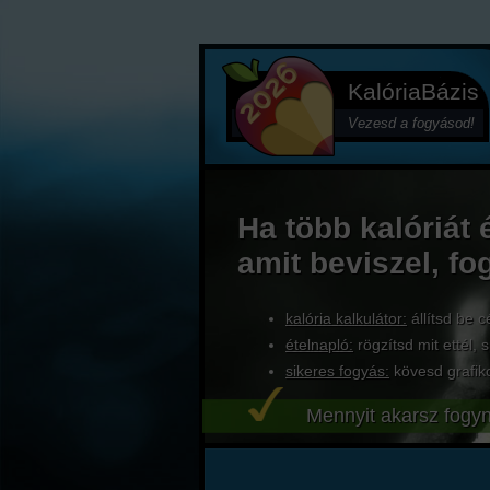
KalóriaBázis
Vezesd a fogyásod!
Ha több kalóriát 
amit beviszel, fo
kalória kalkulátor:
állítsd be c
ételnapló:
rögzítsd mit ettél, s
sikeres fogyás:
kövesd grafik
Mennyit akarsz fogyn