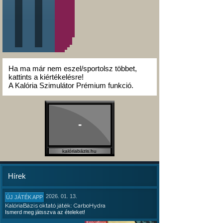
Ha ma már nem eszel/sportolsz többet,
kattints a kiértékelésre!
A Kalória Szimulátor Prémium funkció.
-
kalóriabázis.hu
Hírek
2026. 01. 13.
ÚJ JÁTÉK APP
KalóriaBázis oktató játék: CarboHydra
Ismerd meg játsszva az ételeket!