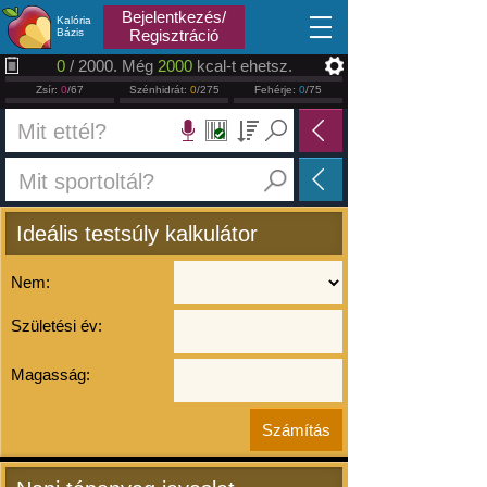
2026.08.08
Bejelentkezés/
Kalória
Bázis
Regisztráció
0
/ 2000. Még
2000
kcal-t ehetsz.
Zsír:
0
/67
Szénhidrát:
0
/275
Fehérje:
0
/75
Ideális testsúly kalkulátor
Nem:
Születési év:
Magasság: