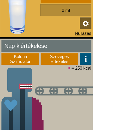
Nap kiértékelése
Kalória
Szöveges
Szimulátor
Értékelés