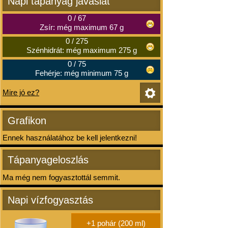
Napi tápanyag javaslat
0
/
67
Zsír: még maximum 67 g
0
/
275
Szénhidrát: még maximum 275 g
0
/
75
Fehérje: még minimum 75 g
Mire jó ez?
Grafikon
Ennek használatához be kell jelentkezni!
Tápanyageloszlás
Ma még nem fogyasztottál semmit.
Napi vízfogyasztás