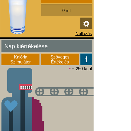
Nap kiértékelése
Kalória
Szöveges
Szimulátor
Értékelés