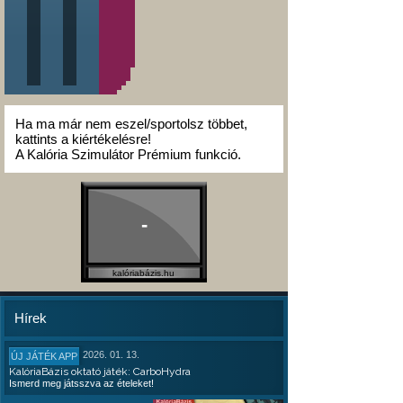
Ha ma már nem eszel/sportolsz többet,
kattints a kiértékelésre!
A Kalória Szimulátor Prémium funkció.
-
kalóriabázis.hu
Hírek
2026. 01. 13.
ÚJ JÁTÉK APP
KalóriaBázis oktató játék: CarboHydra
Ismerd meg játsszva az ételeket!