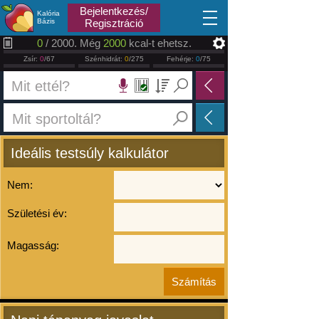
2026.08.06
Bejelentkezés/
Kalória
Bázis
Regisztráció
0
/ 2000. Még
2000
kcal-t ehetsz.
Zsír:
0
/67
Szénhidrát:
0
/275
Fehérje:
0
/75
Ideális testsúly kalkulátor
Nem:
Születési év:
Magasság: