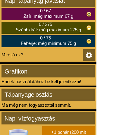
Napi tápanyag javaslat
0
/
67
Zsír: még maximum 67 g
0
/
275
Szénhidrát: még maximum 275 g
0
/
75
Fehérje: még minimum 75 g
Mire jó ez?
Grafikon
Ennek használatához be kell jelentkezni!
Tápanyageloszlás
Ma még nem fogyasztottál semmit.
Napi vízfogyasztás