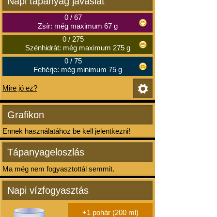
Napi tápanyag javaslat
0
/
67
Zsír: még maximum 67 g
0
/
275
Szénhidrát: még maximum 275 g
0
/
75
Fehérje: még minimum 75 g
Mire jó ez?
Grafikon
Ennek használatához be kell jelentkezni!
Tápanyageloszlás
Ma még nem fogyasztottál semmit.
Napi vízfogyasztás