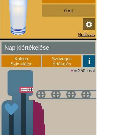
Nap kiértékelése
Kalória
Szöveges
Szimulátor
Értékelés