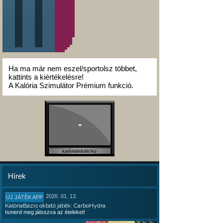
Ha ma már nem eszel/sportolsz többet,
kattints a kiértékelésre!
A Kalória Szimulátor Prémium funkció.
-
kalóriabázis.hu
Hírek
2026. 01. 13.
ÚJ JÁTÉK APP
KalóriaBázis oktató játék: CarboHydra
Ismerd meg játsszva az ételeket!