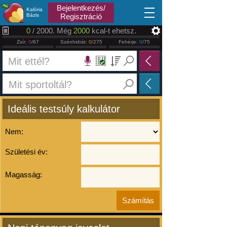
2026.08.08
Bejelentkezés/
Kalória
Bázis
Regisztráció
0
/ 2000. Még
2000
kcal-t ehetsz.
Zsír:
0
/67
Szénhidrát:
0
/275
Fehérje:
0
/75
Ideális testsúly kalkulátor
Nem:
Születési év:
Magasság: