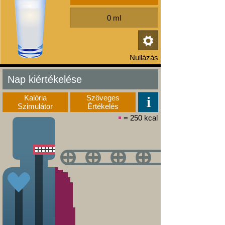
Nap kiértékelése
Kalória
Szöveges
Szimulátor
Értékelés