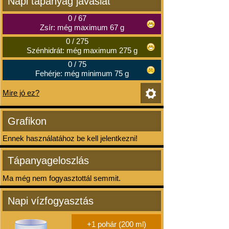
Napi tápanyag javaslat
0
/
67
Zsír: még maximum 67 g
0
/
275
Szénhidrát: még maximum 275 g
0
/
75
Fehérje: még minimum 75 g
Mire jó ez?
Grafikon
Ennek használatához be kell jelentkezni!
Tápanyageloszlás
Ma még nem fogyasztottál semmit.
Napi vízfogyasztás