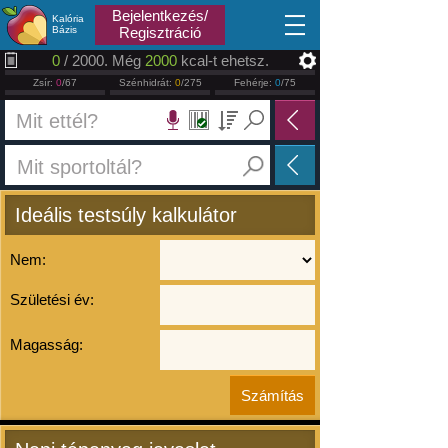
2026.08.06
Bejelentkezés/
Kalória
Bázis
Regisztráció
0
/ 2000. Még
2000
kcal-t ehetsz.
Zsír:
0
/67
Szénhidrát:
0
/275
Fehérje:
0
/75
Ideális testsúly kalkulátor
Nem:
Születési év:
Magasság: