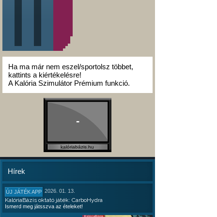
Ha ma már nem eszel/sportolsz többet,
kattints a kiértékelésre!
A Kalória Szimulátor Prémium funkció.
-
kalóriabázis.hu
Hírek
2026. 01. 13.
ÚJ JÁTÉK APP
KalóriaBázis oktató játék: CarboHydra
Ismerd meg játsszva az ételeket!