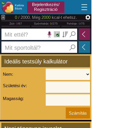
2026.08.07
Bejelentkezés/
Kalória
Bázis
Regisztráció
0
/ 2000. Még
2000
kcal-t ehetsz.
Zsír:
0
/67
Szénhidrát:
0
/275
Fehérje:
0
/75
Ideális testsúly kalkulátor
Nem:
Születési év:
Magasság: