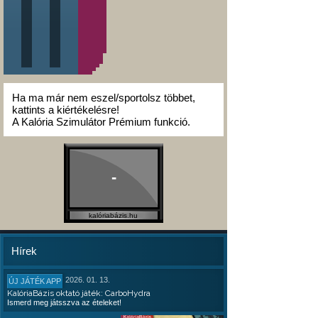
Ha ma már nem eszel/sportolsz többet,
kattints a kiértékelésre!
A Kalória Szimulátor Prémium funkció.
-
kalóriabázis.hu
Hírek
2026. 01. 13.
ÚJ JÁTÉK APP
KalóriaBázis oktató játék: CarboHydra
Ismerd meg játsszva az ételeket!