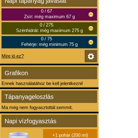
Napi tápanyag javaslat
0
/
67
Zsír: még maximum 67 g
0
/
275
Szénhidrát: még maximum 275 g
0
/
75
Fehérje: még minimum 75 g
Mire jó ez?
Grafikon
Ennek használatához be kell jelentkezni!
Tápanyageloszlás
Ma még nem fogyasztottál semmit.
Napi vízfogyasztás