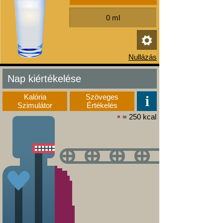
Nap kiértékelése
Kalória
Szöveges
Szimulátor
Értékelés