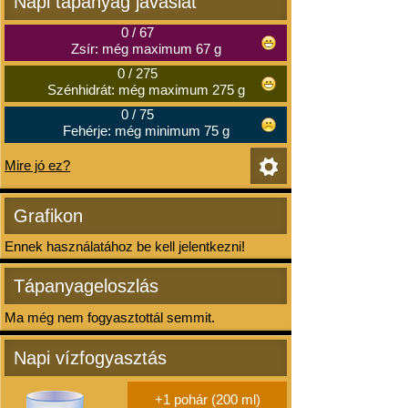
Napi tápanyag javaslat
0
/
67
Zsír: még maximum 67 g
0
/
275
Szénhidrát: még maximum 275 g
0
/
75
Fehérje: még minimum 75 g
Mire jó ez?
Grafikon
Ennek használatához be kell jelentkezni!
Tápanyageloszlás
Ma még nem fogyasztottál semmit.
Napi vízfogyasztás