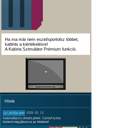
Ha ma már nem eszel/sportolsz többet,
kattints a kiértékelésre!
A Kalória Szimulátor Prémium funkció.
-
kalóriabázis.hu
Hírek
2026. 01. 13.
ÚJ JÁTÉK APP
KalóriaBázis oktató játék: CarboHydra
Ismerd meg játsszva az ételeket!