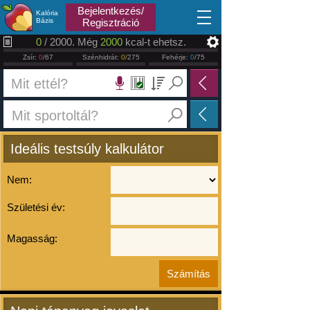
2026.08.08
Bejelentkezés/
Kalória
Bázis
Regisztráció
0
/ 2000. Még
2000
kcal-t ehetsz.
Zsír:
0
/67
Szénhidrát:
0
/275
Fehérje:
0
/75
Ideális testsúly kalkulátor
Nem:
Születési év:
Magasság: