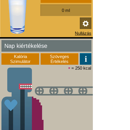
Nap kiértékelése
Kalória
Szöveges
Szimulátor
Értékelés