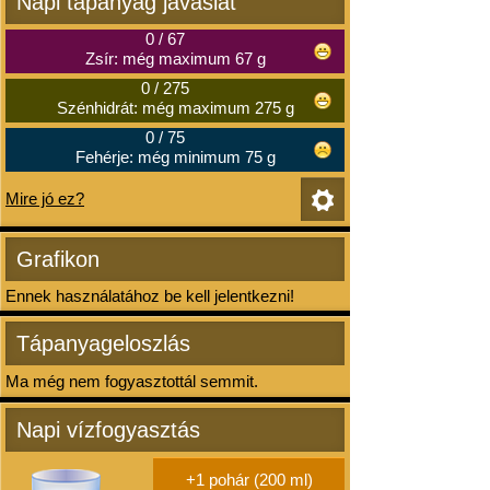
Napi tápanyag javaslat
0
/
67
Zsír: még maximum 67 g
0
/
275
Szénhidrát: még maximum 275 g
0
/
75
Fehérje: még minimum 75 g
Mire jó ez?
Grafikon
Ennek használatához be kell jelentkezni!
Tápanyageloszlás
Ma még nem fogyasztottál semmit.
Napi vízfogyasztás