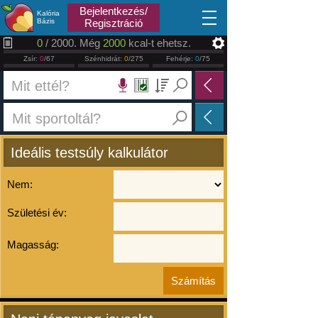
2026.08.08
Bejelentkezés/
Kalória
Bázis
Regisztráció
0
/ 2000. Még
2000
kcal-t ehetsz.
Zsír:
0
/67
Szénhidrát:
0
/275
Fehérje:
0
/75
Ideális testsúly kalkulátor
Nem:
Születési év:
Magasság: