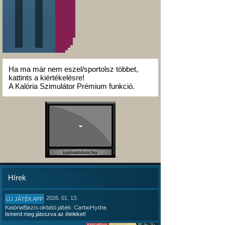
Ha ma már nem eszel/sportolsz többet,
kattints a kiértékelésre!
A Kalória Szimulátor Prémium funkció.
-
kalóriabázis.hu
Hírek
2026. 01. 13.
ÚJ JÁTÉK APP
KalóriaBázis oktató játék: CarboHydra
Ismerd meg játsszva az ételeket!