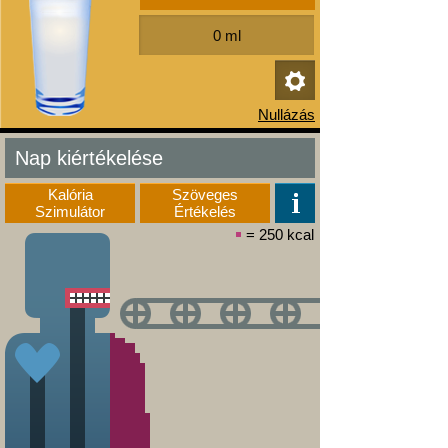
Nap kiértékelése
Kalória
Szöveges
Szimulátor
Értékelés