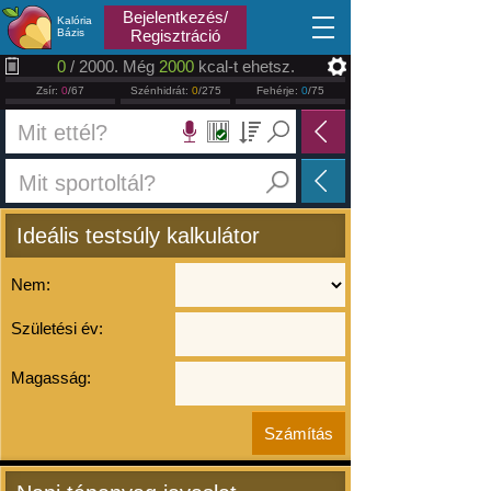
2026.08.08
Bejelentkezés/
Kalória
Bázis
Regisztráció
0
/ 2000. Még
2000
kcal-t ehetsz.
Zsír:
0
/67
Szénhidrát:
0
/275
Fehérje:
0
/75
Ideális testsúly kalkulátor
Nem:
Születési év:
Magasság: