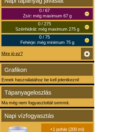
Napi tápanyag javaslat
0
/
67
Zsír: még maximum 67 g
0
/
275
Szénhidrát: még maximum 275 g
0
/
75
Fehérje: még minimum 75 g
Mire jó ez?
Grafikon
Ennek használatához be kell jelentkezni!
Tápanyageloszlás
Ma még nem fogyasztottál semmit.
Napi vízfogyasztás