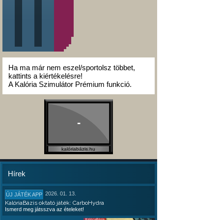
Ha ma már nem eszel/sportolsz többet,
kattints a kiértékelésre!
A Kalória Szimulátor Prémium funkció.
-
kalóriabázis.hu
Hírek
2026. 01. 13.
ÚJ JÁTÉK APP
KalóriaBázis oktató játék: CarboHydra
Ismerd meg játsszva az ételeket!