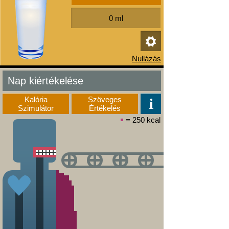
Nap kiértékelése
Kalória
Szöveges
Szimulátor
Értékelés