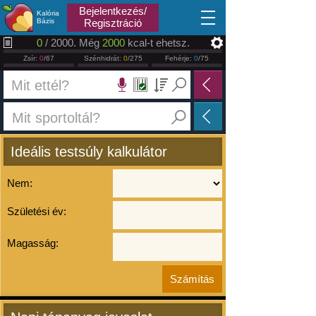
2026.08.07
Bejelentkezés/
Kalória
Bázis
Regisztráció
0
/ 2000. Még
2000
kcal-t ehetsz.
Zsír:
0
/67
Szénhidrát:
0
/275
Fehérje:
0
/75
Ideális testsúly kalkulátor
Nem:
Születési év:
Magasság: