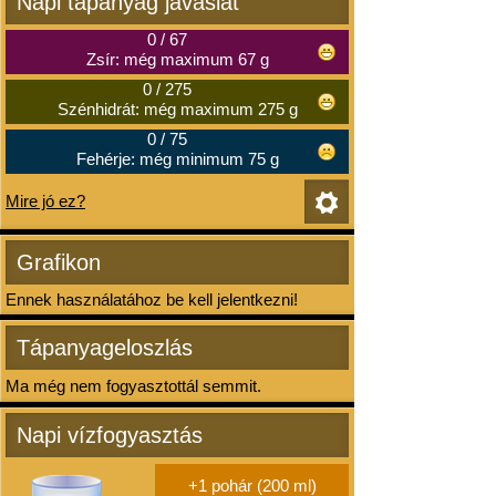
Napi tápanyag javaslat
0
/
67
Zsír: még maximum 67 g
0
/
275
Szénhidrát: még maximum 275 g
0
/
75
Fehérje: még minimum 75 g
Mire jó ez?
Grafikon
Ennek használatához be kell jelentkezni!
Tápanyageloszlás
Ma még nem fogyasztottál semmit.
Napi vízfogyasztás