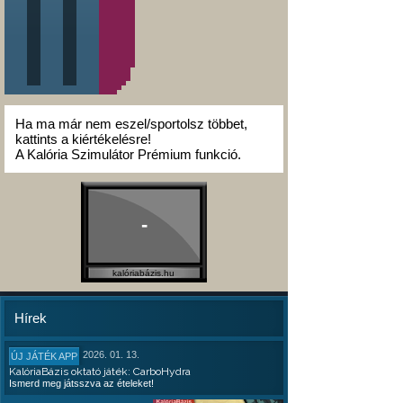
Ha ma már nem eszel/sportolsz többet,
kattints a kiértékelésre!
A Kalória Szimulátor Prémium funkció.
-
kalóriabázis.hu
Hírek
2026. 01. 13.
ÚJ JÁTÉK APP
KalóriaBázis oktató játék: CarboHydra
Ismerd meg játsszva az ételeket!