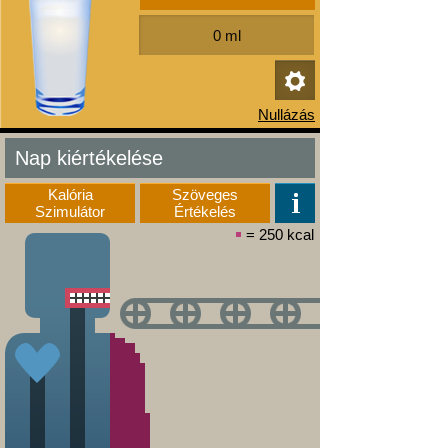
Nap kiértékelése
Kalória
Szöveges
Szimulátor
Értékelés