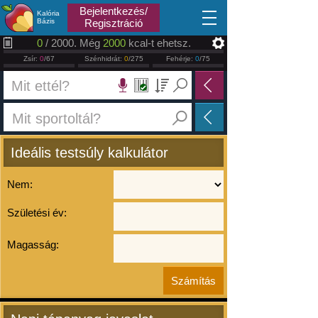
2026.08.06
Bejelentkezés/
Kalória
Bázis
Regisztráció
0
/ 2000. Még
2000
kcal-t ehetsz.
Zsír:
0
/67
Szénhidrát:
0
/275
Fehérje:
0
/75
Ideális testsúly kalkulátor
Nem:
Születési év:
Magasság: