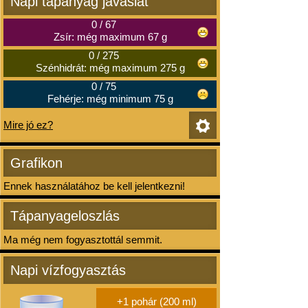
Napi tápanyag javaslat
0
/
67
Zsír: még maximum 67 g
0
/
275
Szénhidrát: még maximum 275 g
0
/
75
Fehérje: még minimum 75 g
Mire jó ez?
Grafikon
Ennek használatához be kell jelentkezni!
Tápanyageloszlás
Ma még nem fogyasztottál semmit.
Napi vízfogyasztás