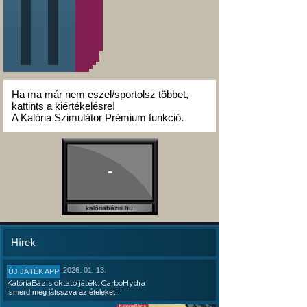
Ha ma már nem eszel/sportolsz többet,
kattints a kiértékelésre!
A Kalória Szimulátor Prémium funkció.
-
kalóriabázis.hu
Hírek
2026. 01. 13.
ÚJ JÁTÉK APP
KalóriaBázis oktató játék: CarboHydra
Ismerd meg játsszva az ételeket!