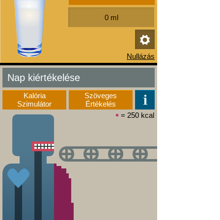
Nap kiértékelése
Kalória
Szöveges
Szimulátor
Értékelés