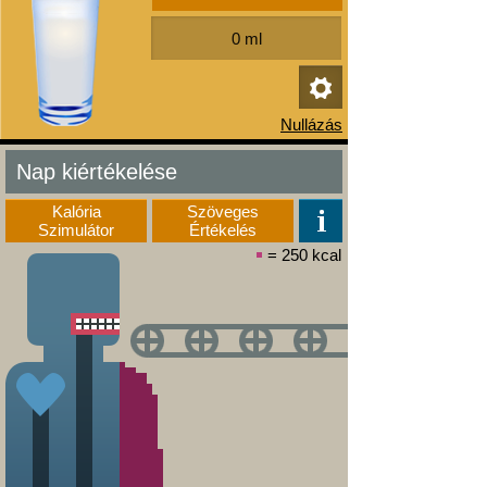
Nap kiértékelése
Kalória
Szöveges
Szimulátor
Értékelés