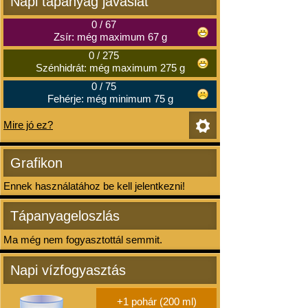
Napi tápanyag javaslat
0
/
67
Zsír: még maximum 67 g
0
/
275
Szénhidrát: még maximum 275 g
0
/
75
Fehérje: még minimum 75 g
Mire jó ez?
Grafikon
Ennek használatához be kell jelentkezni!
Tápanyageloszlás
Ma még nem fogyasztottál semmit.
Napi vízfogyasztás