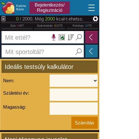
2026.08.09
Bejelentkezés/
Kalória
Bázis
Regisztráció
0
/ 2000. Még
2000
kcal-t ehetsz.
Zsír:
0
/67
Szénhidrát:
0
/275
Fehérje:
0
/75
Ideális testsúly kalkulátor
Nem:
Születési év:
Magasság: