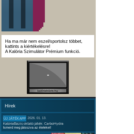
Ha ma már nem eszel/sportolsz többet,
kattints a kiértékelésre!
A Kalória Szimulátor Prémium funkció.
-
kalóriabázis.hu
Hírek
2026. 01. 13.
ÚJ JÁTÉK APP
KalóriaBázis oktató játék: CarboHydra
Ismerd meg játsszva az ételeket!