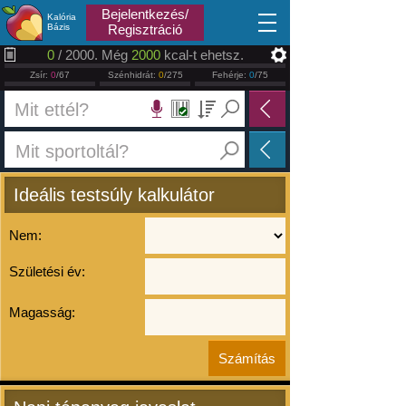
2026.08.09
Bejelentkezés/
Kalória
Bázis
Regisztráció
0
/ 2000. Még
2000
kcal-t ehetsz.
Zsír:
0
/67
Szénhidrát:
0
/275
Fehérje:
0
/75
Ideális testsúly kalkulátor
Nem:
Születési év:
Magasság: