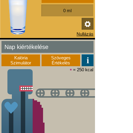
Nap kiértékelése
Kalória
Szöveges
Szimulátor
Értékelés