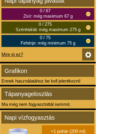
Napi tápanyag javaslat
0
/
67
Zsír: még maximum 67 g
0
/
275
Szénhidrát: még maximum 275 g
0
/
75
Fehérje: még minimum 75 g
Mire jó ez?
Grafikon
Ennek használatához be kell jelentkezni!
Tápanyageloszlás
Ma még nem fogyasztottál semmit.
Napi vízfogyasztás