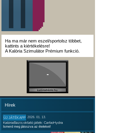
Ha ma már nem eszel/sportolsz többet,
kattints a kiértékelésre!
A Kalória Szimulátor Prémium funkció.
-
kalóriabázis.hu
Hírek
2026. 01. 13.
ÚJ JÁTÉK APP
KalóriaBázis oktató játék: CarboHydra
Ismerd meg játsszva az ételeket!