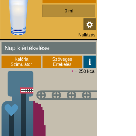
Nap kiértékelése
Kalória
Szöveges
Szimulátor
Értékelés