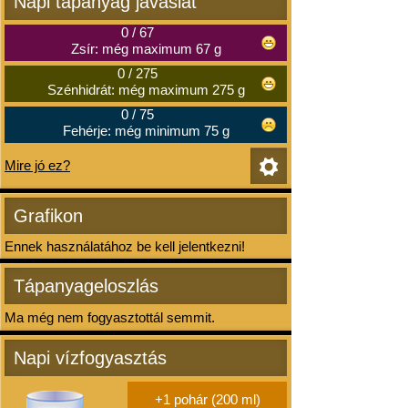
Napi tápanyag javaslat
0
/
67
Zsír: még maximum 67 g
0
/
275
Szénhidrát: még maximum 275 g
0
/
75
Fehérje: még minimum 75 g
Mire jó ez?
Grafikon
Ennek használatához be kell jelentkezni!
Tápanyageloszlás
Ma még nem fogyasztottál semmit.
Napi vízfogyasztás