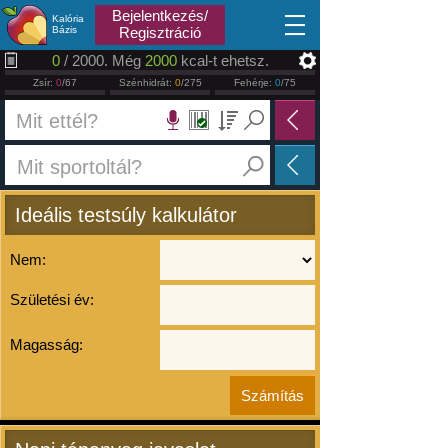
2026.08.07
Bejelentkezés/
Kalória
Bázis
Regisztráció
0
/ 2000. Még
2000
kcal-t ehetsz.
Zsír:
0
/67
Szénhidrát:
0
/275
Fehérje:
0
/75
Ideális testsúly kalkulátor
Nem:
Születési év:
Magasság: