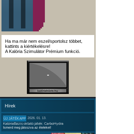
Ha ma már nem eszel/sportolsz többet,
kattints a kiértékelésre!
A Kalória Szimulátor Prémium funkció.
-
kalóriabázis.hu
Hírek
2026. 01. 13.
ÚJ JÁTÉK APP
KalóriaBázis oktató játék: CarboHydra
Ismerd meg játsszva az ételeket!