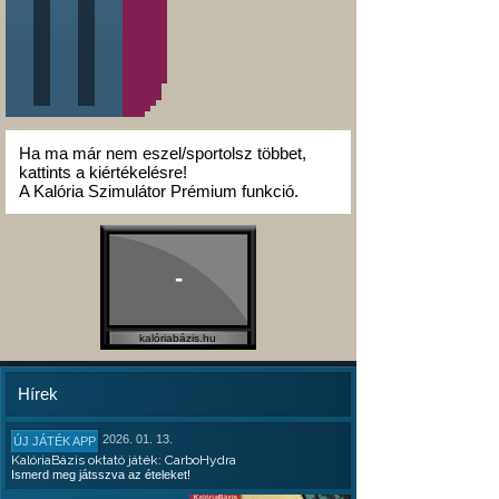
Ha ma már nem eszel/sportolsz többet,
kattints a kiértékelésre!
A Kalória Szimulátor Prémium funkció.
-
kalóriabázis.hu
Hírek
2026. 01. 13.
ÚJ JÁTÉK APP
KalóriaBázis oktató játék: CarboHydra
Ismerd meg játsszva az ételeket!