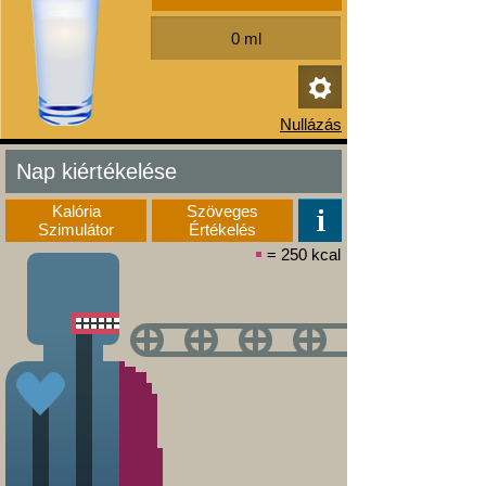
Nap kiértékelése
Kalória
Szöveges
Szimulátor
Értékelés