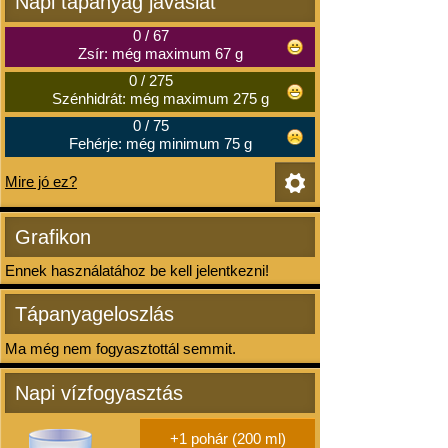
Napi tápanyag javaslat
0
/
67
Zsír: még maximum 67 g
0
/
275
Szénhidrát: még maximum 275 g
0
/
75
Fehérje: még minimum 75 g
Mire jó ez?
Grafikon
Ennek használatához be kell jelentkezni!
Tápanyageloszlás
Ma még nem fogyasztottál semmit.
Napi vízfogyasztás