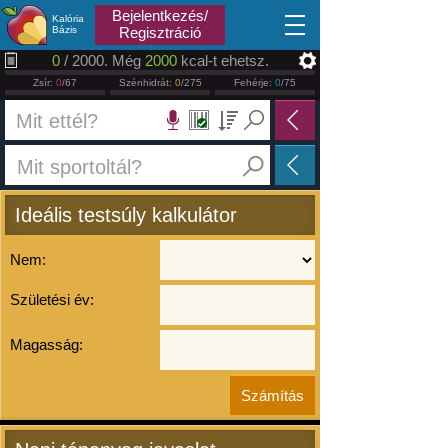
2026.08.07
Bejelentkezés/
Kalória
Bázis
Regisztráció
0
/ 2000. Még
2000
kcal-t ehetsz.
Zsír:
0
/67
Szénhidrát:
0
/275
Fehérje:
0
/75
Ideális testsúly kalkulátor
Nem:
Születési év:
Magasság: