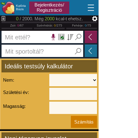
2026.08.08
Bejelentkezés/
Kalória
Bázis
Regisztráció
0
/ 2000. Még
2000
kcal-t ehetsz.
Zsír:
0
/67
Szénhidrát:
0
/275
Fehérje:
0
/75
Ideális testsúly kalkulátor
Nem:
Születési év:
Magasság: