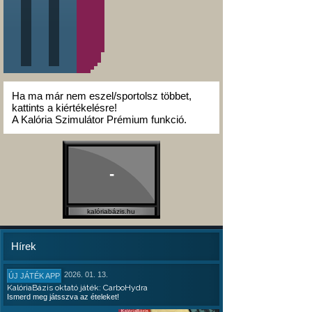
Ha ma már nem eszel/sportolsz többet,
kattints a kiértékelésre!
A Kalória Szimulátor Prémium funkció.
-
kalóriabázis.hu
Hírek
2026. 01. 13.
ÚJ JÁTÉK APP
KalóriaBázis oktató játék: CarboHydra
Ismerd meg játsszva az ételeket!