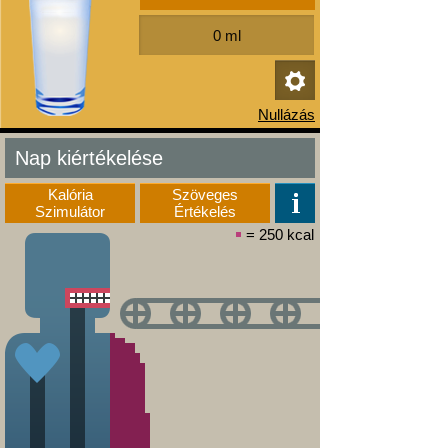
Nap kiértékelése
Kalória
Szöveges
Szimulátor
Értékelés