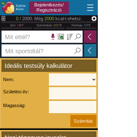
2026.08.10
Bejelentkezés/
Kalória
Bázis
Regisztráció
0
/ 2000. Még
2000
kcal-t ehetsz.
Zsír:
0
/67
Szénhidrát:
0
/275
Fehérje:
0
/75
Ideális testsúly kalkulátor
Nem:
Születési év:
Magasság: