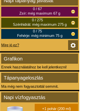
Napi tápanyag javaslat
0
/
67
Zsír: még maximum 67 g
0
/
275
Szénhidrát: még maximum 275 g
0
/
75
Fehérje: még minimum 75 g
Mire jó ez?
Grafikon
Ennek használatához be kell jelentkezni!
Tápanyageloszlás
Ma még nem fogyasztottál semmit.
Napi vízfogyasztás