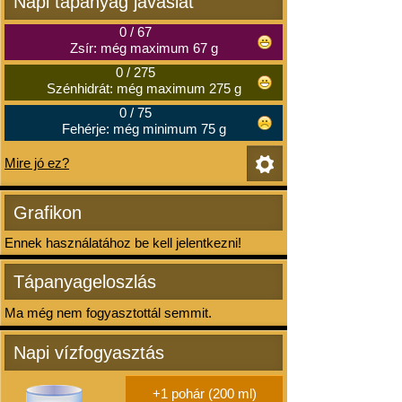
Napi tápanyag javaslat
0
/
67
Zsír: még maximum 67 g
0
/
275
Szénhidrát: még maximum 275 g
0
/
75
Fehérje: még minimum 75 g
Mire jó ez?
Grafikon
Ennek használatához be kell jelentkezni!
Tápanyageloszlás
Ma még nem fogyasztottál semmit.
Napi vízfogyasztás