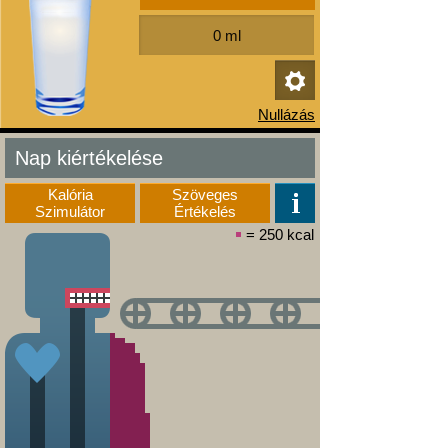
Nap kiértékelése
Kalória
Szöveges
Szimulátor
Értékelés