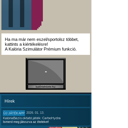
Ha ma már nem eszel/sportolsz többet,
kattints a kiértékelésre!
A Kalória Szimulátor Prémium funkció.
-
kalóriabázis.hu
Hírek
2026. 01. 13.
ÚJ JÁTÉK APP
KalóriaBázis oktató játék: CarboHydra
Ismerd meg játsszva az ételeket!