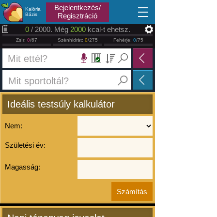
2026.08.07
Bejelentkezés/
Kalória
Bázis
Regisztráció
0
/ 2000. Még
2000
kcal-t ehetsz.
Zsír:
0
/67
Szénhidrát:
0
/275
Fehérje:
0
/75
Ideális testsúly kalkulátor
Nem:
Születési év:
Magasság: