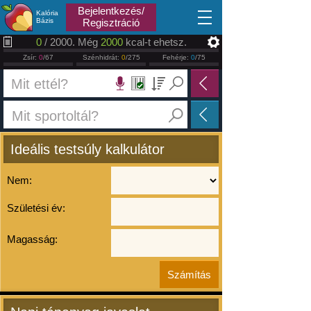
2026.08.08
Bejelentkezés/
Kalória
Bázis
Regisztráció
0
/ 2000. Még
2000
kcal-t ehetsz.
Zsír:
0
/67
Szénhidrát:
0
/275
Fehérje:
0
/75
Ideális testsúly kalkulátor
Nem:
Születési év:
Magasság: