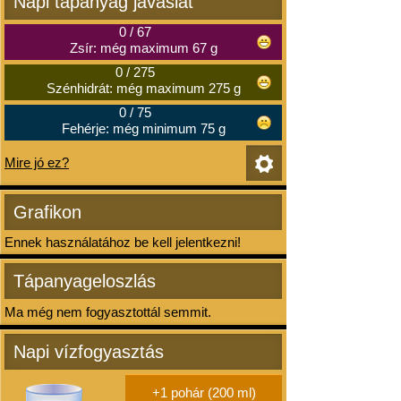
Napi tápanyag javaslat
0
/
67
Zsír: még maximum 67 g
0
/
275
Szénhidrát: még maximum 275 g
0
/
75
Fehérje: még minimum 75 g
Mire jó ez?
Grafikon
Ennek használatához be kell jelentkezni!
Tápanyageloszlás
Ma még nem fogyasztottál semmit.
Napi vízfogyasztás