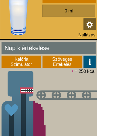
Nap kiértékelése
Kalória
Szöveges
Szimulátor
Értékelés