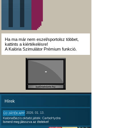
Ha ma már nem eszel/sportolsz többet,
kattints a kiértékelésre!
A Kalória Szimulátor Prémium funkció.
-
kalóriabázis.hu
Hírek
2026. 01. 13.
ÚJ JÁTÉK APP
KalóriaBázis oktató játék: CarboHydra
Ismerd meg játsszva az ételeket!