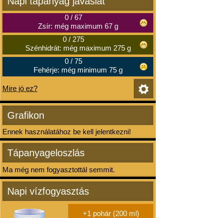
Napi tápanyag javaslat
0
/
67
Zsír: még maximum 67 g
0
/
275
Szénhidrát: még maximum 275 g
0
/
75
Fehérje: még minimum 75 g
Mire jó ez?
Grafikon
Ennek használatához be kell jelentkezni!
Tápanyageloszlás
Ma még nem fogyasztottál semmit.
Napi vízfogyasztás