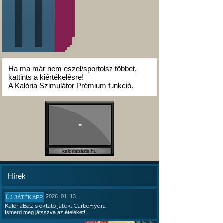
Ha ma már nem eszel/sportolsz többet,
kattints a kiértékelésre!
A Kalória Szimulátor Prémium funkció.
-
kalóriabázis.hu
Hírek
2026. 01. 13.
ÚJ JÁTÉK APP
KalóriaBázis oktató játék: CarboHydra
Ismerd meg játsszva az ételeket!