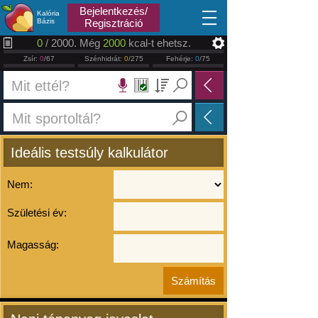
2026.08.06
Bejelentkezés/
Kalória
Bázis
Regisztráció
0
/ 2000. Még
2000
kcal-t ehetsz.
Zsír:
0
/67
Szénhidrát:
0
/275
Fehérje:
0
/75
Ideális testsúly kalkulátor
Nem:
Születési év:
Magasság: