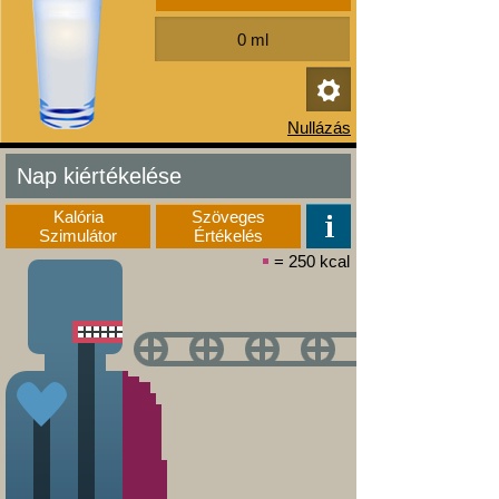
Nap kiértékelése
Kalória
Szöveges
Szimulátor
Értékelés