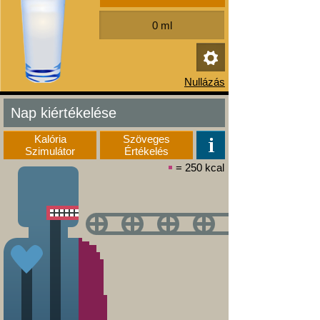
Nap kiértékelése
Kalória
Szöveges
Szimulátor
Értékelés