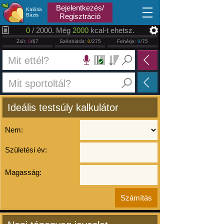
2026.08.09
Bejelentkezés/
Kalória
Bázis
Regisztráció
0
/ 2000. Még
2000
kcal-t ehetsz.
Zsír:
0
/67
Szénhidrát:
0
/275
Fehérje:
0
/75
Ideális testsúly kalkulátor
Nem:
Születési év:
Magasság: