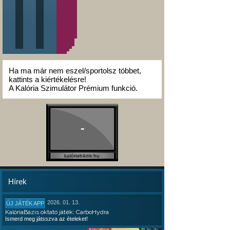
Ha ma már nem eszel/sportolsz többet,
kattints a kiértékelésre!
A Kalória Szimulátor Prémium funkció.
-
kalóriabázis.hu
Hírek
2026. 01. 13.
ÚJ JÁTÉK APP
KalóriaBázis oktató játék: CarboHydra
Ismerd meg játsszva az ételeket!