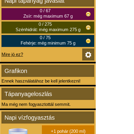
Napi tápanyag javaslat
0
/
67
Zsír: még maximum 67 g
0
/
275
Szénhidrát: még maximum 275 g
0
/
75
Fehérje: még minimum 75 g
Mire jó ez?
Grafikon
Ennek használatához be kell jelentkezni!
Tápanyageloszlás
Ma még nem fogyasztottál semmit.
Napi vízfogyasztás