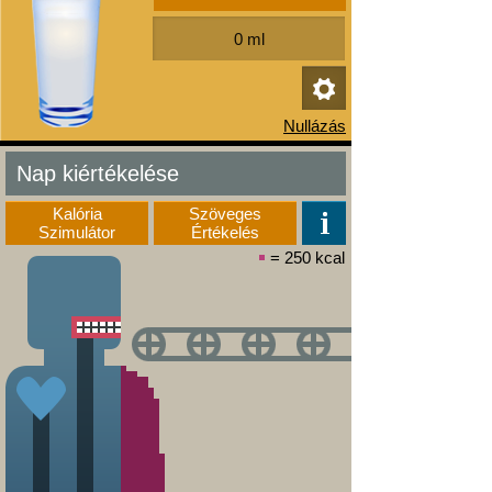
Nap kiértékelése
Kalória
Szöveges
Szimulátor
Értékelés