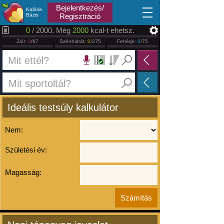
2026.08.07
Bejelentkezés/
Kalória
Bázis
Regisztráció
0
/ 2000. Még
2000
kcal-t ehetsz.
Zsír:
0
/67
Szénhidrát:
0
/275
Fehérje:
0
/75
Ideális testsúly kalkulátor
Nem:
Születési év:
Magasság: