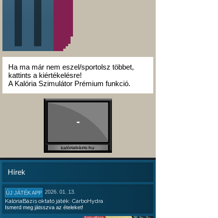
Ha ma már nem eszel/sportolsz többet,
kattints a kiértékelésre!
A Kalória Szimulátor Prémium funkció.
-
kalóriabázis.hu
Hírek
2026. 01. 13.
ÚJ JÁTÉK APP
KalóriaBázis oktató játék: CarboHydra
Ismerd meg játsszva az ételeket!