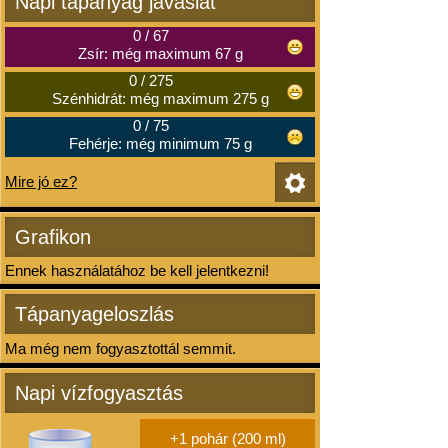
Napi tápanyag javaslat
0
/
67
Zsír: még maximum 67 g
0
/
275
Szénhidrát: még maximum 275 g
0
/
75
Fehérje: még minimum 75 g
Mire jó ez?
Grafikon
Ennek használatához be kell jelentkezni!
Tápanyageloszlás
Ma még nem fogyasztottál semmit.
Napi vízfogyasztás