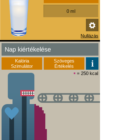
Nap kiértékelése
Kalória
Szöveges
Szimulátor
Értékelés