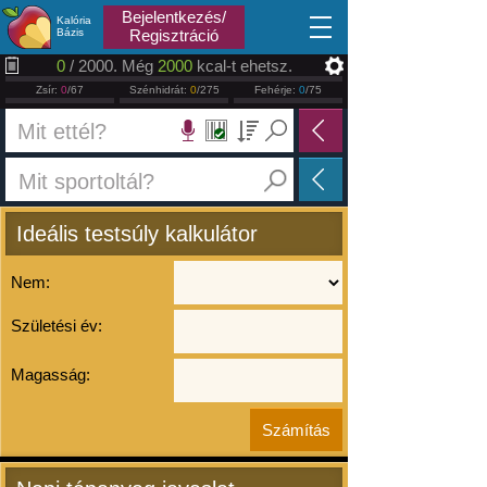
2026.08.07
Bejelentkezés/
Kalória
Bázis
Regisztráció
0
/ 2000. Még
2000
kcal-t ehetsz.
Zsír:
0
/67
Szénhidrát:
0
/275
Fehérje:
0
/75
Ideális testsúly kalkulátor
Nem:
Születési év:
Magasság: