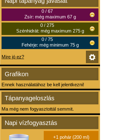
Napi tápanyag javaslat
0
/
67
Zsír: még maximum 67 g
0
/
275
Szénhidrát: még maximum 275 g
0
/
75
Fehérje: még minimum 75 g
Mire jó ez?
Grafikon
Ennek használatához be kell jelentkezni!
Tápanyageloszlás
Ma még nem fogyasztottál semmit.
Napi vízfogyasztás