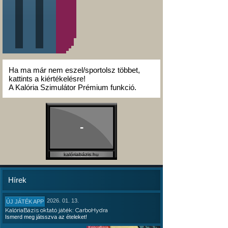
Ha ma már nem eszel/sportolsz többet,
kattints a kiértékelésre!
A Kalória Szimulátor Prémium funkció.
-
kalóriabázis.hu
Hírek
2026. 01. 13.
ÚJ JÁTÉK APP
KalóriaBázis oktató játék: CarboHydra
Ismerd meg játsszva az ételeket!