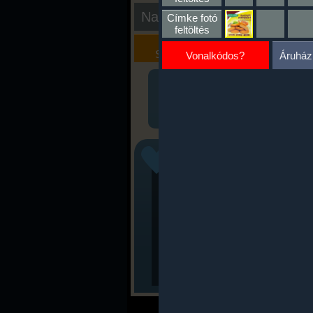
Nap kiértékelése
Címke fotó
feltöltés
Kalória
Szöveges
Szimulátor
Értékelés
Vonalkódos?
Áruház