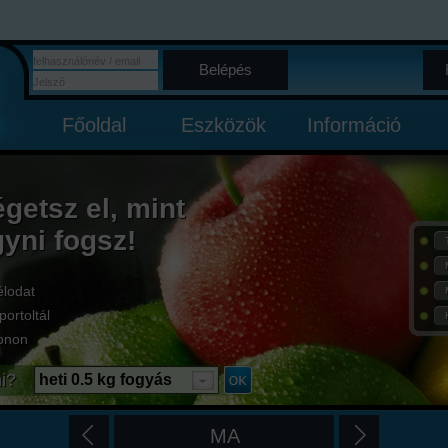
Belépés
Főoldal
Eszközök
Információ
égetsz el, mint
gyni fogsz!
élodat
portoltál
onon
i?
heti 0.5 kg fogyás
MA