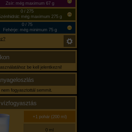
Zsír: még maximum 67 g
0
/
275
zénhidrát: még maximum 275 g
0
/
75
Fehérje: még minimum 75 g
ez?
ikon
sználatához be kell jelentkezni!
nyageloszlás
nem fogyasztottál semmit.
 vízfogyasztás