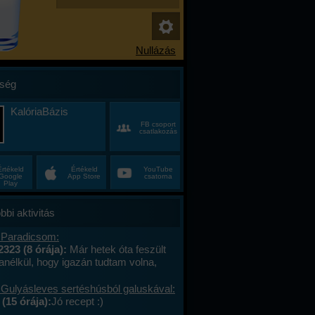
ség
KalóriaBázis
FB csoport
csatlakozás
Értékeld
Értékeld
YouTube
Google
App Store
csatorna
Play
bbi aktivitás
 Paradicsom:
2323 (8 órája):
Már hetek óta feszült
anélkül, hogy igazán tudtam volna,
alán a munkahelyi hajtás, talán az, hogy
ncas éveim közepén egyszer csak
 Gulyásleves sertéshúsból galuskával:
 körülöttem minden, ami régen izgalmas
(15 órája):
Jó recept :)
hétvégék már nem jelentettek semmit, a