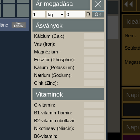
Ár megadása
Ft
OK
Ideál
Ha ma már nem eszel/sportolsz többet,
lánc
Ásványok
kattints a kiértékelésre!
A Kalória Szimulátor Prémium funkció.
Nem:
Kálcium (Calc):
Vas (Iron):
Születé
Magnézium :
-
Foszfor (Phosphor):
Magass
Kálium (Potassium):
Nátrium (Sodium):
kalóriabázis.hu
Cink (Zinc):
Vitaminok
Napi
C-vitamin:
B1-vitamin Tiamin:
B2-vitamin riboflavin:
Napi
Nikotinsav (Niacin):
B6-vitamin: