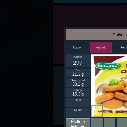
Csibefas
Napló
Fór
Adatok
Kalória
297
Zsír
21.3 g
Szénhidrát
33.2 g
Fehérje
15.3 g
Rost
Ikonnak
Cukor
beállít
Ételfotó
feltöltés