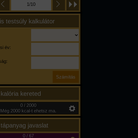
1/10
is testsúly kalkulátor
si év:
ág:
 kalória kereted
0 / 2000
Még 2000 kcal-t ehetsz ma.
 tápanyag javaslat
0
/
67