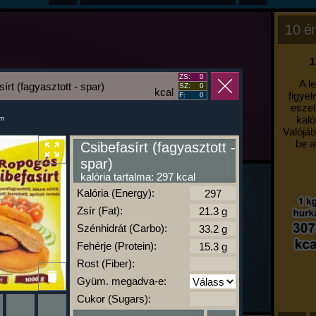
10 ér
1
ZS:
0
A l
írt (fagyasztott - spar)
SZ:
0
kcal
figyel
F:
0
eszel
kaló
um
Valójáb
be a
Csibefasírt (fagyasztott -
spar)
kalória tartalma: 297 kcal
Kalória (Energy):
Zsír (Fat):
Szénhidrát (Carbo):
Fehérje (Protein):
Rost (Fiber):
Gyüm. megadva-e:
Cukor (Sugars):