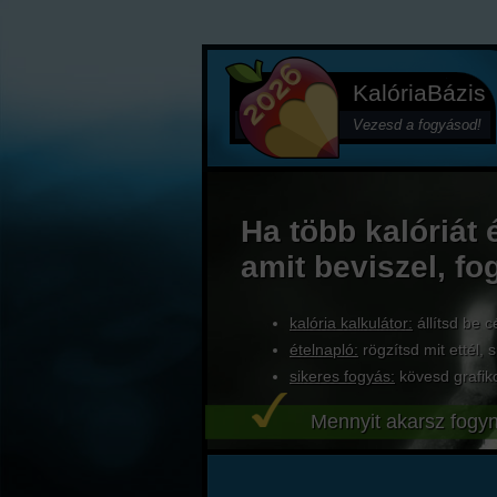
KalóriaBázis
Vezesd a fogyásod!
Ha több kalóriát 
amit beviszel, fo
kalória kalkulátor:
állítsd be c
ételnapló:
rögzítsd mit ettél, s
sikeres fogyás:
kövesd grafik
Mennyit akarsz fogyn