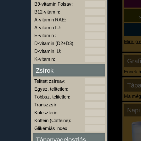
B9-vitamin Folsav:
B12-vitamin:
S
A-vitamin RAE:
A-vitamin IU:
E-vitamin :
Mire jó 
D-vitamin (D2+D3):
D-vitamin IU:
K-vitamin:
Graf
Zsírok
Ennek ha
Telített zsírsav:
Tápa
Egysz. telítetlen:
Ma még 
Többsz. telitetlen:
Transzzsír:
Napi
Koleszterin:
Koffein (Caffeine):
Glikémiás index:
Tápanyageloszlás