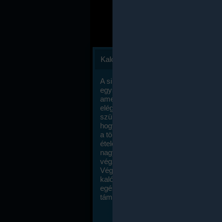
Kalóriaszámlálás
A sikeres fogyás titka valójában igen
egyszerű: égess több energiát, mint
amennyit beviszel. Természetesen e
elég nagy fegyelemre és akaraterőre
szükség, de meglepődve fogod tapasz
hogy a kalóriaszámolás mennyire ru
a többi diétához képest. Itt nincsenek ti
ételek és a megengedett kalóriabevite
nagymértékben növelheted ha testmo
végzel.
Végül, de nem utolsó sorban, a
kalóriaszámolás módszerét a legtöbb
egészségügyi szakorvos ajánlja és
támogatja.
To