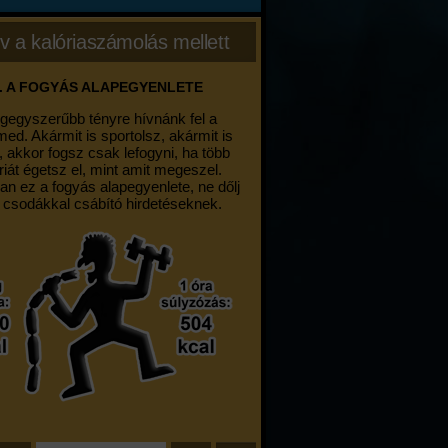
v a kalóriaszámolás mellett
. A FOGYÁS ALAPEGYENLETE
egegyszerűbb tényre hívnánk fel a
med. Akármit is sportolsz, akármit is
, akkor fogsz csak lefogyni, ha több
riát égetsz el, mint amit megeszel.
an ez a fogyás alapegyenlete, ne dőlj
 csodákkal csábító hirdetéseknek.