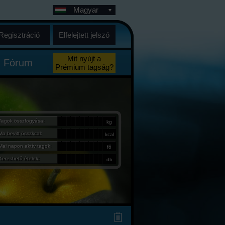
Magyar
Regisztráció
Elfelejtett jelszó
Mit nyújt a
Fórum
Prémium tagság?
Tagok összfogyása:
kg
Ma bevitt összkcal:
kcal
Mai napon aktív tagok:
fő
Kereshető ételek:
db