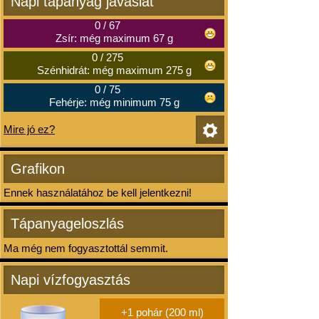
Napi tápanyag javaslat
0
/
67
Zsír: még maximum 67 g
0
/
275
Szénhidrát: még maximum 275 g
0
/
75
Fehérje: még minimum 75 g
Mire jó ez?
Grafikon
Ennek használatához be kell jelentkezni!
Tápanyageloszlás
Ma még nem fogyasztottál semmit.
Napi vízfogyasztás