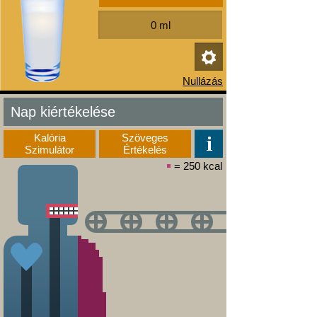
Nap kiértékelése
Kalória
Szöveges
Szimulátor
Értékelés