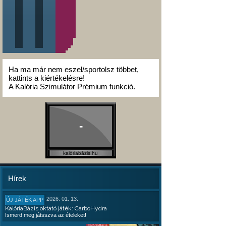
Ha ma már nem eszel/sportolsz többet,
kattints a kiértékelésre!
A Kalória Szimulátor Prémium funkció.
-
kalóriabázis.hu
Hírek
2026. 01. 13.
ÚJ JÁTÉK APP
KalóriaBázis oktató játék: CarboHydra
Ismerd meg játsszva az ételeket!