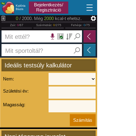
2026.08.07
Bejelentkezés/
Kalória
Bázis
Regisztráció
0
/ 2000. Még
2000
kcal-t ehetsz.
Zsír:
0
/67
Szénhidrát:
0
/275
Fehérje:
0
/75
Ideális testsúly kalkulátor
Nem:
Születési év:
Magasság: