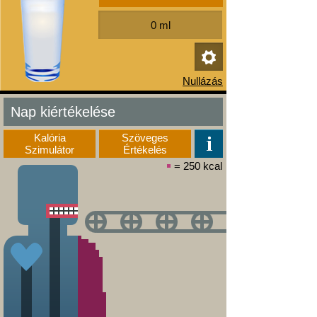
Nap kiértékelése
Kalória
Szöveges
Szimulátor
Értékelés