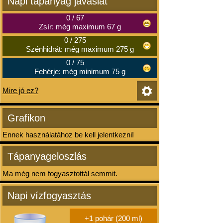
Napi tápanyag javaslat
0
/
67
Zsír: még maximum 67 g
0
/
275
Szénhidrát: még maximum 275 g
0
/
75
Fehérje: még minimum 75 g
Mire jó ez?
Grafikon
Ennek használatához be kell jelentkezni!
Tápanyageloszlás
Ma még nem fogyasztottál semmit.
Napi vízfogyasztás