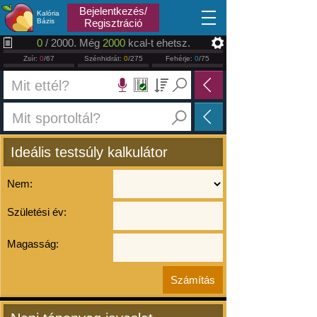
2026.08.09
Bejelentkezés/
Kalória
Bázis
Regisztráció
0
/ 2000. Még
2000
kcal-t ehetsz.
Zsír:
0
/67
Szénhidrát:
0
/275
Fehérje:
0
/75
Ideális testsúly kalkulátor
Nem:
Születési év:
Magasság: