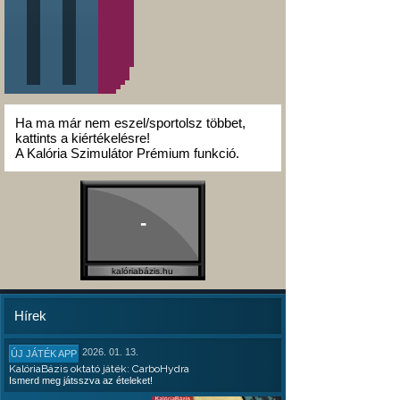
Ha ma már nem eszel/sportolsz többet,
kattints a kiértékelésre!
A Kalória Szimulátor Prémium funkció.
-
kalóriabázis.hu
Hírek
2026. 01. 13.
ÚJ JÁTÉK APP
KalóriaBázis oktató játék: CarboHydra
Ismerd meg játsszva az ételeket!