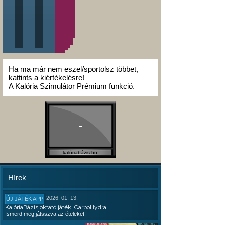
Ha ma már nem eszel/sportolsz többet,
kattints a kiértékelésre!
A Kalória Szimulátor Prémium funkció.
-
kalóriabázis.hu
Hírek
2026. 01. 13.
ÚJ JÁTÉK APP
KalóriaBázis oktató játék: CarboHydra
Ismerd meg játsszva az ételeket!