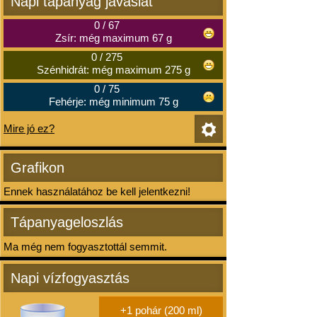
Napi tápanyag javaslat
0
/
67
Zsír: még maximum 67 g
0
/
275
Szénhidrát: még maximum 275 g
0
/
75
Fehérje: még minimum 75 g
Mire jó ez?
Grafikon
Ennek használatához be kell jelentkezni!
Tápanyageloszlás
Ma még nem fogyasztottál semmit.
Napi vízfogyasztás