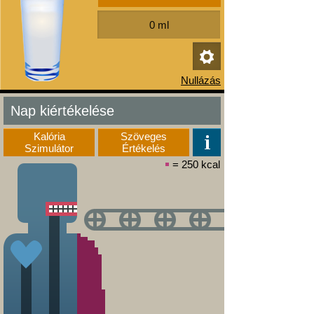
Nap kiértékelése
Kalória
Szöveges
Szimulátor
Értékelés