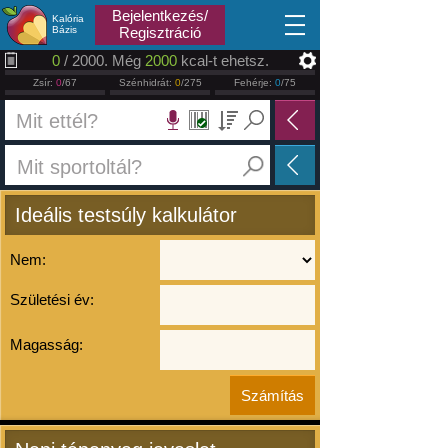
2026.08.06
Bejelentkezés/
Kalória
Bázis
Regisztráció
0
/ 2000. Még
2000
kcal-t ehetsz.
Zsír:
0
/67
Szénhidrát:
0
/275
Fehérje:
0
/75
Ideális testsúly kalkulátor
Nem:
Születési év:
Magasság: