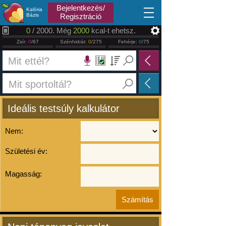
2026.08.08
Bejelentkezés/
Kalória
Bázis
Regisztráció
0
/ 2000. Még
2000
kcal-t ehetsz.
Zsír:
0
/67
Szénhidrát:
0
/275
Fehérje:
0
/75
Ideális testsúly kalkulátor
Nem:
Születési év:
Magasság: