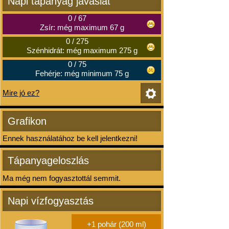
Napi tápanyag javaslat
0
/
67
Zsír: még maximum 67 g
0
/
275
Szénhidrát: még maximum 275 g
0
/
75
Fehérje: még minimum 75 g
Mire jó ez?
Grafikon
Ennek használatához be kell jelentkezni!
Tápanyageloszlás
Ma még nem fogyasztottál semmit.
Napi vízfogyasztás