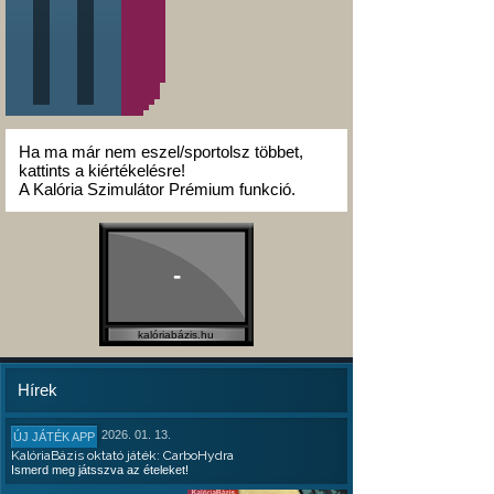
Ha ma már nem eszel/sportolsz többet,
kattints a kiértékelésre!
A Kalória Szimulátor Prémium funkció.
-
kalóriabázis.hu
Hírek
2026. 01. 13.
ÚJ JÁTÉK APP
KalóriaBázis oktató játék: CarboHydra
Ismerd meg játsszva az ételeket!