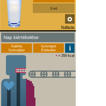
Nap kiértékelése
Kalória
Szöveges
Szimulátor
Értékelés