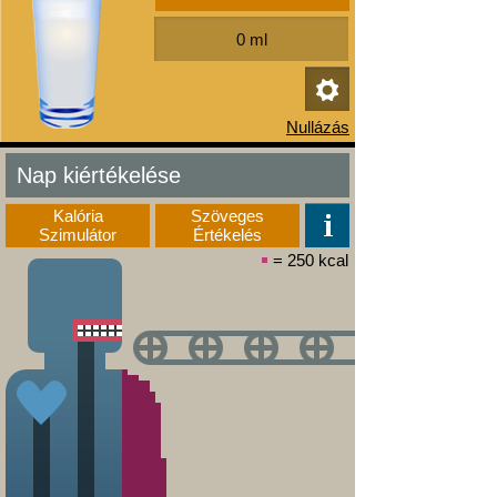
Nap kiértékelése
Kalória
Szöveges
Szimulátor
Értékelés