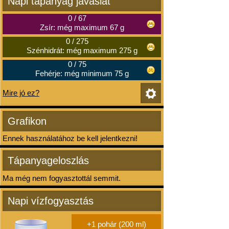
Napi tápanyag javaslat
0
/
67
Zsír: még maximum 67 g
0
/
275
Szénhidrát: még maximum 275 g
0
/
75
Fehérje: még minimum 75 g
Mire jó ez?
Grafikon
Ennek használatához be kell jelentkezni!
Tápanyageloszlás
Ma még nem fogyasztottál semmit.
Napi vízfogyasztás