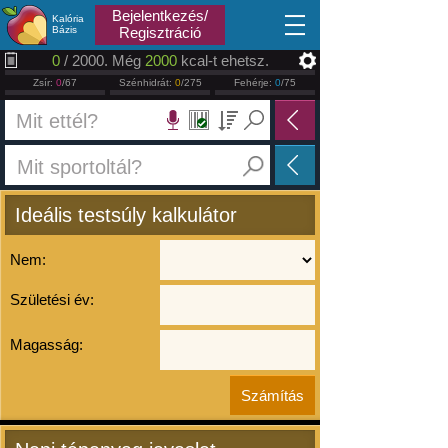
2026.08.08
Bejelentkezés/
Kalória
Bázis
Regisztráció
0
/ 2000. Még
2000
kcal-t ehetsz.
Zsír:
0
/67
Szénhidrát:
0
/275
Fehérje:
0
/75
Ideális testsúly kalkulátor
Nem:
Születési év:
Magasság: