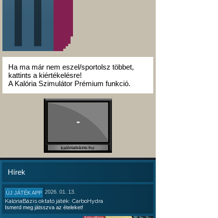
Ha ma már nem eszel/sportolsz többet,
kattints a kiértékelésre!
A Kalória Szimulátor Prémium funkció.
-
kalóriabázis.hu
Hírek
2026. 01. 13.
ÚJ JÁTÉK APP
KalóriaBázis oktató játék: CarboHydra
Ismerd meg játsszva az ételeket!