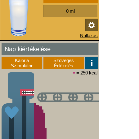
Nap kiértékelése
Kalória
Szöveges
Szimulátor
Értékelés