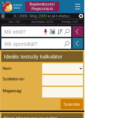
2026.08.07
Bejelentkezés/
Kalória
Bázis
Regisztráció
0
/ 2000. Még
2000
kcal-t ehetsz.
Zsír:
0
/67
Szénhidrát:
0
/275
Fehérje:
0
/75
Ideális testsúly kalkulátor
Nem:
Születési év:
Magasság: