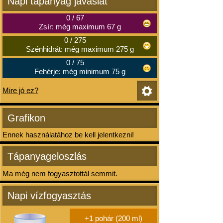
Napi tápanyag javaslat
0
/
67
Zsír: még maximum 67 g
0
/
275
Szénhidrát: még maximum 275 g
0
/
75
Fehérje: még minimum 75 g
Mire jó ez?
Grafikon
Ennek használatához be kell jelentkezni!
Tápanyageloszlás
Ma még nem fogyasztottál semmit.
Napi vízfogyasztás