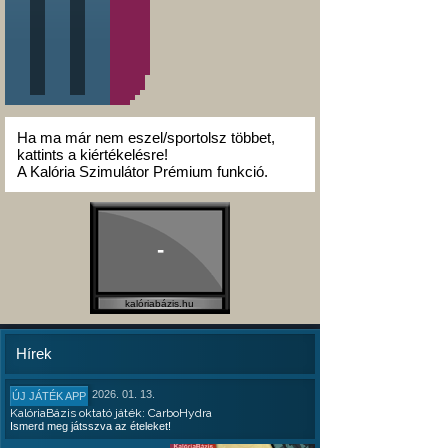
Ha ma már nem eszel/sportolsz többet,
kattints a kiértékelésre!
A Kalória Szimulátor Prémium funkció.
-
kalóriabázis.hu
Hírek
2026. 01. 13.
ÚJ JÁTÉK APP
KalóriaBázis oktató játék: CarboHydra
Ismerd meg játsszva az ételeket!