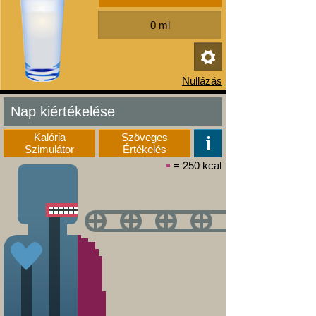
Nap kiértékelése
Kalória
Szöveges
Szimulátor
Értékelés