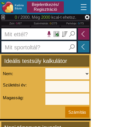
2026.08.07
Bejelentkezés/
Kalória
Bázis
Regisztráció
0
/ 2000. Még
2000
kcal-t ehetsz.
Zsír:
0
/67
Szénhidrát:
0
/275
Fehérje:
0
/75
Ideális testsúly kalkulátor
Nem:
Születési év:
Magasság: