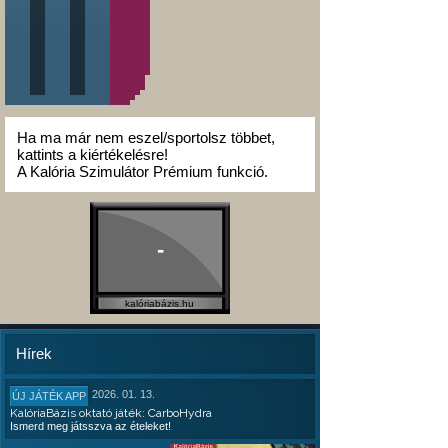
Ha ma már nem eszel/sportolsz többet,
kattints a kiértékelésre!
A Kalória Szimulátor Prémium funkció.
-
kalóriabázis.hu
Hírek
2026. 01. 13.
ÚJ JÁTÉK APP
KalóriaBázis oktató játék: CarboHydra
Ismerd meg játsszva az ételeket!