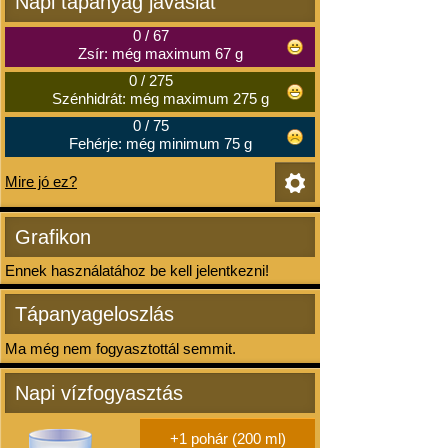
Napi tápanyag javaslat
0
/
67
Zsír: még maximum 67 g
0
/
275
Szénhidrát: még maximum 275 g
0
/
75
Fehérje: még minimum 75 g
Mire jó ez?
Grafikon
Ennek használatához be kell jelentkezni!
Tápanyageloszlás
Ma még nem fogyasztottál semmit.
Napi vízfogyasztás