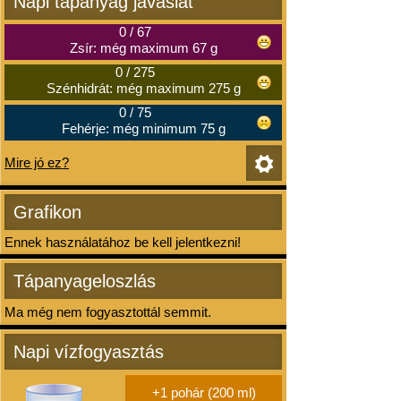
Napi tápanyag javaslat
0
/
67
Zsír: még maximum 67 g
0
/
275
Szénhidrát: még maximum 275 g
0
/
75
Fehérje: még minimum 75 g
Mire jó ez?
Grafikon
Ennek használatához be kell jelentkezni!
Tápanyageloszlás
Ma még nem fogyasztottál semmit.
Napi vízfogyasztás