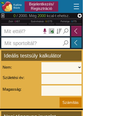
2026.08.09
Bejelentkezés/
Kalória
Bázis
Regisztráció
0
/ 2000. Még
2000
kcal-t ehetsz.
Zsír:
0
/67
Szénhidrát:
0
/275
Fehérje:
0
/75
Ideális testsúly kalkulátor
Nem:
Születési év:
Magasság: