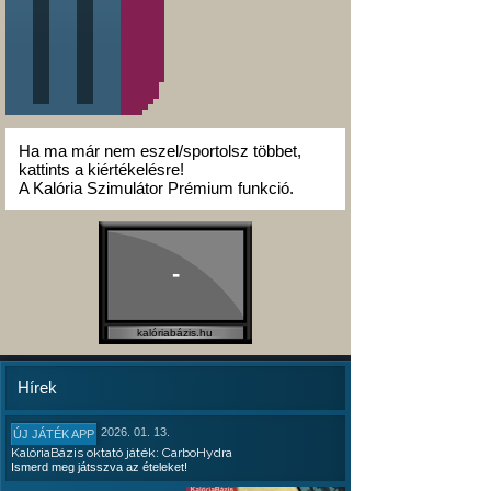
Ha ma már nem eszel/sportolsz többet,
kattints a kiértékelésre!
A Kalória Szimulátor Prémium funkció.
-
kalóriabázis.hu
Hírek
2026. 01. 13.
ÚJ JÁTÉK APP
KalóriaBázis oktató játék: CarboHydra
Ismerd meg játsszva az ételeket!