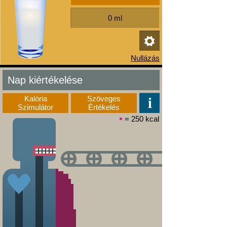
Nap kiértékelése
Kalória
Szöveges
Szimulátor
Értékelés