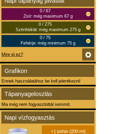
Napi tápanyag javaslat
0
/
67
Zsír: még maximum 67 g
0
/
275
Szénhidrát: még maximum 275 g
0
/
75
Fehérje: még minimum 75 g
Mire jó ez?
Grafikon
Ennek használatához be kell jelentkezni!
Tápanyageloszlás
Ma még nem fogyasztottál semmit.
Napi vízfogyasztás