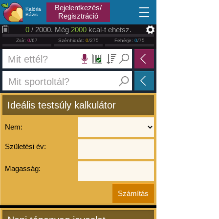
2026.08.06
Bejelentkezés/
Kalória
Bázis
Regisztráció
0
/ 2000. Még
2000
kcal-t ehetsz.
Zsír:
0
/67
Szénhidrát:
0
/275
Fehérje:
0
/75
Ideális testsúly kalkulátor
Nem:
Születési év:
Magasság: