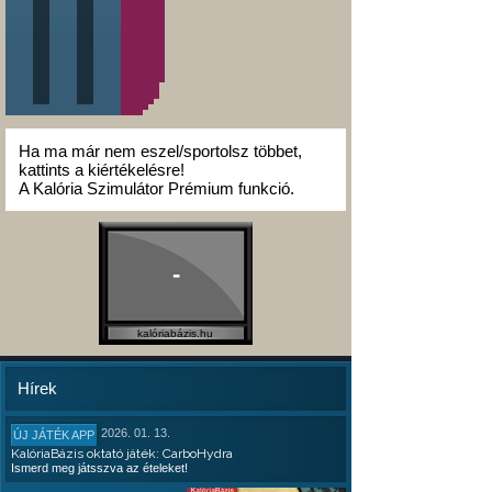
Ha ma már nem eszel/sportolsz többet,
kattints a kiértékelésre!
A Kalória Szimulátor Prémium funkció.
-
kalóriabázis.hu
Hírek
2026. 01. 13.
ÚJ JÁTÉK APP
KalóriaBázis oktató játék: CarboHydra
Ismerd meg játsszva az ételeket!