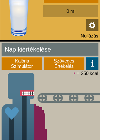
Nap kiértékelése
Kalória
Szöveges
Szimulátor
Értékelés