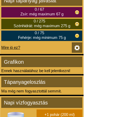
Napi tápanyag javaslat
0
/
67
Zsír: még maximum 67 g
0
/
275
Szénhidrát: még maximum 275 g
0
/
75
Fehérje: még minimum 75 g
Mire jó ez?
Grafikon
Ennek használatához be kell jelentkezni!
Tápanyageloszlás
Ma még nem fogyasztottál semmit.
Napi vízfogyasztás