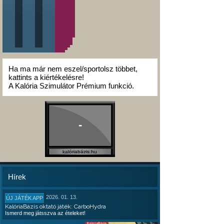
Ha ma már nem eszel/sportolsz többet,
kattints a kiértékelésre!
A Kalória Szimulátor Prémium funkció.
-
kalóriabázis.hu
Hírek
2026. 01. 13.
ÚJ JÁTÉK APP
KalóriaBázis oktató játék: CarboHydra
Ismerd meg játsszva az ételeket!