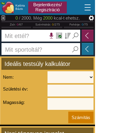
2026.08.10
Bejelentkezés/
Kalória
Bázis
Regisztráció
0
/ 2000. Még
2000
kcal-t ehetsz.
Zsír:
0
/67
Szénhidrát:
0
/275
Fehérje:
0
/75
Ideális testsúly kalkulátor
Nem:
Születési év:
Magasság: