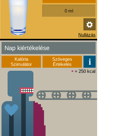
Nap kiértékelése
Kalória
Szöveges
Szimulátor
Értékelés