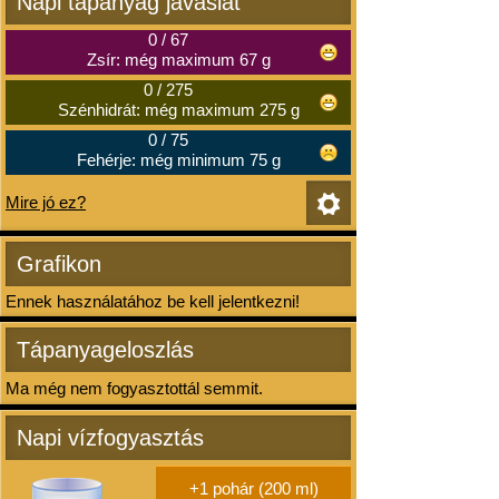
Napi tápanyag javaslat
0
/
67
Zsír: még maximum 67 g
0
/
275
Szénhidrát: még maximum 275 g
0
/
75
Fehérje: még minimum 75 g
Mire jó ez?
Grafikon
Ennek használatához be kell jelentkezni!
Tápanyageloszlás
Ma még nem fogyasztottál semmit.
Napi vízfogyasztás