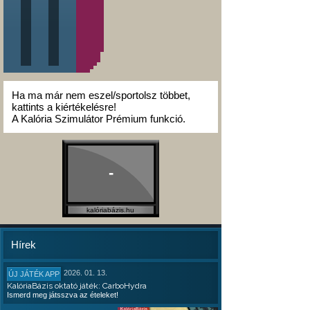
Ha ma már nem eszel/sportolsz többet,
kattints a kiértékelésre!
A Kalória Szimulátor Prémium funkció.
-
kalóriabázis.hu
Hírek
2026. 01. 13.
ÚJ JÁTÉK APP
KalóriaBázis oktató játék: CarboHydra
Ismerd meg játsszva az ételeket!