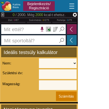
2026.08.06
Bejelentkezés/
Kalória
Bázis
Regisztráció
0
/ 2000. Még
2000
kcal-t ehetsz.
Zsír:
0
/67
Szénhidrát:
0
/275
Fehérje:
0
/75
Ideális testsúly kalkulátor
Nem:
Születési év:
Magasság: