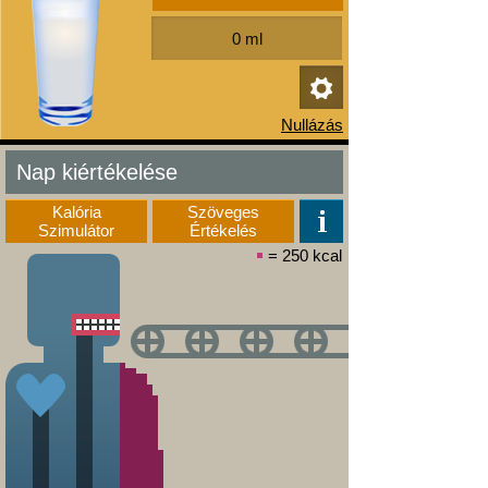
Nap kiértékelése
Kalória
Szöveges
Szimulátor
Értékelés