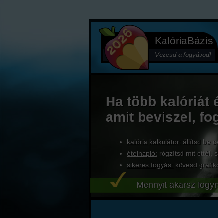
KalóriaBázis
Vezesd a fogyásod!
Ha több kalóriát 
amit beviszel, fo
kalória kalkulátor:
állítsd be c
ételnapló:
rögzítsd mit ettél, s
sikeres fogyás:
kövesd grafik
Mennyit akarsz fogyn