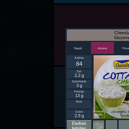
Cheesl
fűszer
Napló
Fór
Adatok
Kalória
84
Zsír
2.2 g
Szénhidrát
3 g
Fehérje
13 g
Rost
Ikonnak
Cukor
beállít
2.9 g
Ételfotó
feltöltés