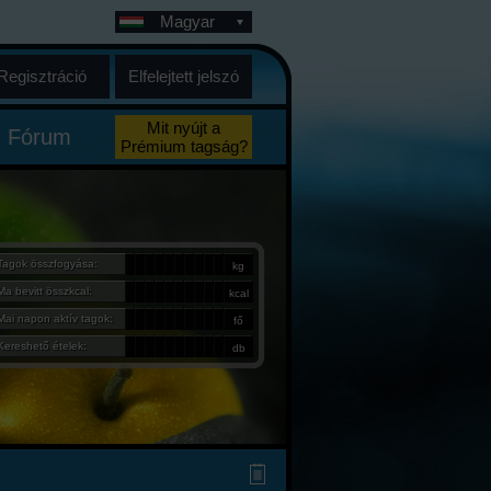
Magyar
Regisztráció
Elfelejtett jelszó
Mit nyújt a
Fórum
Prémium tagság?
Tagok összfogyása:
kg
Ma bevitt összkcal:
kcal
Mai napon aktív tagok:
fő
Kereshető ételek:
db