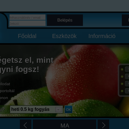
Belépés
Főoldal
Eszközök
Információ
égetsz el, mint
gyni fogsz!
élodat
portoltál
onon
i?
heti 0.5 kg fogyás
MA