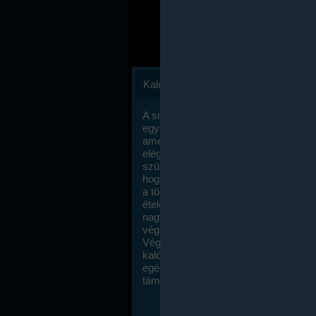
Kalóriaszámlálás
A sikeres fogyás titka valójában igen
egyszerű: égess több energiát, mint
amennyit beviszel. Természetesen e
elég nagy fegyelemre és akaraterőre
szükség, de meglepődve fogod tapasz
hogy a kalóriaszámolás mennyire ru
a többi diétához képest. Itt nincsenek ti
ételek és a megengedett kalóriabevite
nagymértékben növelheted ha testmo
végzel.
Végül, de nem utolsó sorban, a
kalóriaszámolás módszerét a legtöbb
egészségügyi szakorvos ajánlja és
támogatja.
To