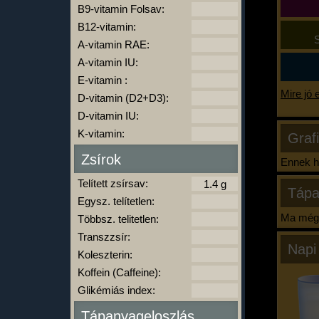
B9-vitamin Folsav:
B12-vitamin:
S
A-vitamin RAE:
A-vitamin IU:
E-vitamin :
Mire jó 
D-vitamin (D2+D3):
D-vitamin IU:
K-vitamin:
Graf
Zsírok
Ennek ha
Telített zsírsav:
Tápa
Egysz. telítetlen:
Ma még 
Többsz. telitetlen:
Transzzsír:
Napi
Koleszterin:
Koffein (Caffeine):
Glikémiás index:
Tápanyageloszlás