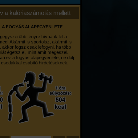
v a kalóriaszámolás mellett
. A FOGYÁS ALAPEGYENLETE
egegyszerűbb tényre hívnánk fel a
med. Akármit is sportolsz, akármit is
, akkor fogsz csak lefogyni, ha több
riát égetsz el, mint amit megeszel.
an ez a fogyás alapegyenlete, ne dőlj
 csodákkal csábító hirdetéseknek.