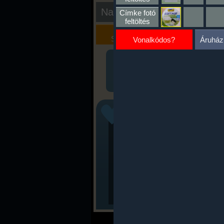
Nap kiértékelése
Címke fotó
feltöltés
Kalória
Szöveges
Szimulátor
Értékelés
Vonalkódos?
Áruház