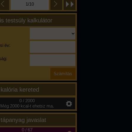
1/10
is testsúly kalkulátor
si év:
ág:
 kalória kereted
0 / 2000
Még 2000 kcal-t ehetsz ma.
 tápanyag javaslat
0
/
67