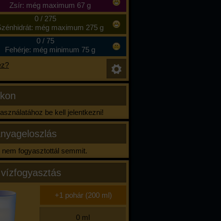
Zsír: még maximum 67 g
0
/
275
zénhidrát: még maximum 275 g
0
/
75
Fehérje: még minimum 75 g
ez?
ikon
sználatához be kell jelentkezni!
nyageloszlás
nem fogyasztottál semmit.
 vízfogyasztás