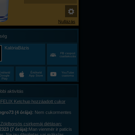
ség
KalóriaBázis
FB csoport
csatlakozás
Értékeld
Értékeld
YouTube
Google
App Store
csatorna
Play
bbi aktivitás
 FELIX Ketchup hozzáadott cukor
gro73 (4 órája):
Nem cukormentes
0%-al kevesebb cukor
 Zöldborsós csirkemáj diétásan:
2323 (7 órája):
Man vienmēr ir paticis
tas. Ne jau dārglietas vai mākslas