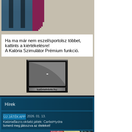
Ha ma már nem eszel/sportolsz többet,
kattints a kiértékelésre!
A Kalória Szimulátor Prémium funkció.
-
kalóriabázis.hu
Hírek
2026. 01. 13.
ÚJ JÁTÉK APP
KalóriaBázis oktató játék: CarboHydra
Ismerd meg játsszva az ételeket!