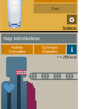
Nap kiértékelése
Kalória
Szöveges
Szimulátor
Értékelés