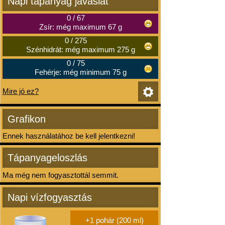
Napi tápanyag javaslat
0
/
67
Zsír: még maximum 67 g
0
/
275
Szénhidrát: még maximum 275 g
0
/
75
Fehérje: még minimum 75 g
Mire jó ez?
Grafikon
Ennek használatához be kell jelentkezni!
Tápanyageloszlás
Ma még nem fogyasztottál semmit.
Napi vízfogyasztás