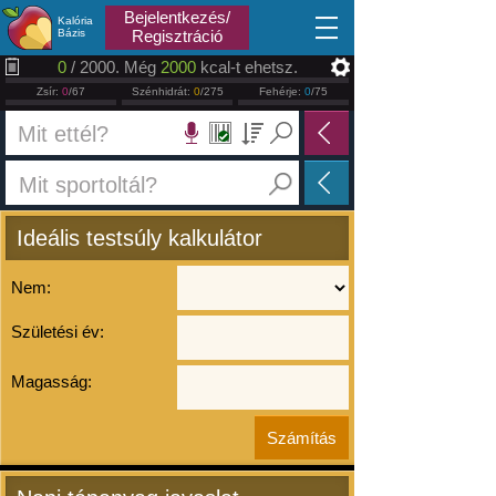
2026.08.07
Bejelentkezés/
Kalória
Bázis
Regisztráció
0
/ 2000. Még
2000
kcal-t ehetsz.
Zsír:
0
/67
Szénhidrát:
0
/275
Fehérje:
0
/75
Ideális testsúly kalkulátor
Nem:
Születési év:
Magasság: