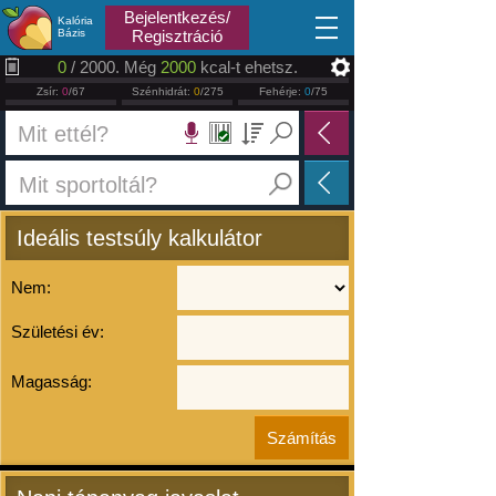
2026.08.10
Bejelentkezés/
Kalória
Bázis
Regisztráció
0
/ 2000. Még
2000
kcal-t ehetsz.
Zsír:
0
/67
Szénhidrát:
0
/275
Fehérje:
0
/75
Ideális testsúly kalkulátor
Nem:
Születési év:
Magasság: