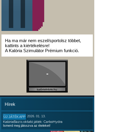
Ha ma már nem eszel/sportolsz többet,
kattints a kiértékelésre!
A Kalória Szimulátor Prémium funkció.
-
kalóriabázis.hu
Hírek
2026. 01. 13.
ÚJ JÁTÉK APP
KalóriaBázis oktató játék: CarboHydra
Ismerd meg játsszva az ételeket!