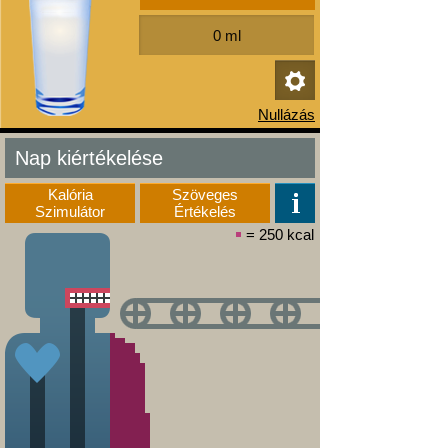
Nap kiértékelése
Kalória
Szöveges
Szimulátor
Értékelés