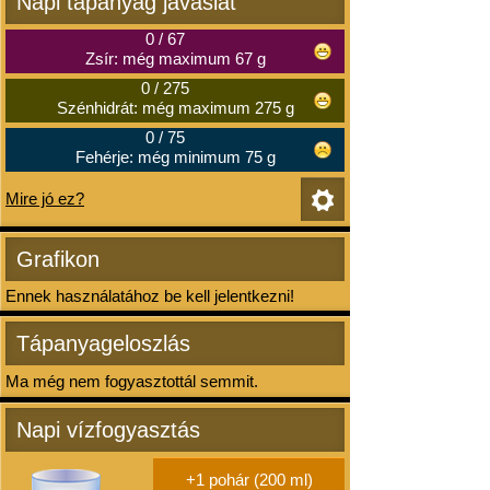
Napi tápanyag javaslat
0
/
67
Zsír: még maximum 67 g
0
/
275
Szénhidrát: még maximum 275 g
0
/
75
Fehérje: még minimum 75 g
Mire jó ez?
Grafikon
Ennek használatához be kell jelentkezni!
Tápanyageloszlás
Ma még nem fogyasztottál semmit.
Napi vízfogyasztás