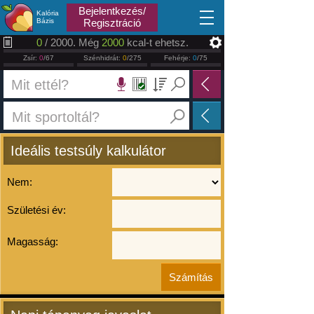
2026.08.10
Bejelentkezés/
Kalória
Bázis
Regisztráció
0
/ 2000. Még
2000
kcal-t ehetsz.
Zsír:
0
/67
Szénhidrát:
0
/275
Fehérje:
0
/75
Ideális testsúly kalkulátor
Nem:
Születési év:
Magasság: