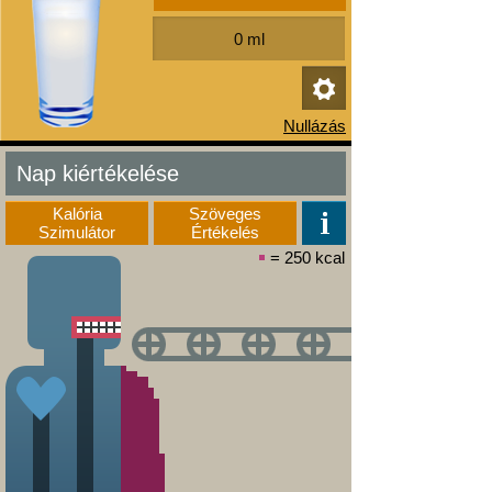
Nap kiértékelése
Kalória
Szöveges
Szimulátor
Értékelés