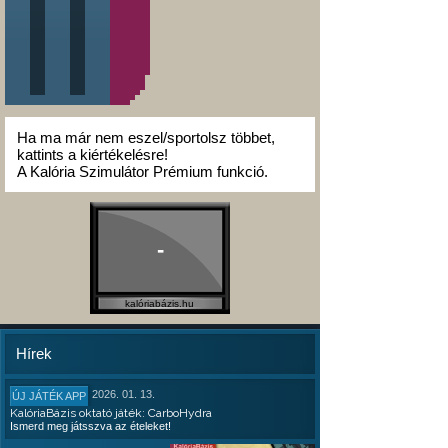
Ha ma már nem eszel/sportolsz többet,
kattints a kiértékelésre!
A Kalória Szimulátor Prémium funkció.
-
kalóriabázis.hu
Hírek
2026. 01. 13.
ÚJ JÁTÉK APP
KalóriaBázis oktató játék: CarboHydra
Ismerd meg játsszva az ételeket!