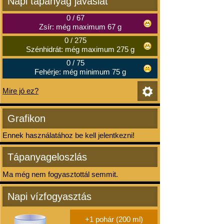
Napi tápanyag javaslat
0
/
67
Zsír: még maximum 67 g
0
/
275
Szénhidrát: még maximum 275 g
0
/
75
Fehérje: még minimum 75 g
Mire jó ez?
Grafikon
Ennek használatához be kell jelentkezni!
Tápanyageloszlás
Ma még nem fogyasztottál semmit.
Napi vízfogyasztás