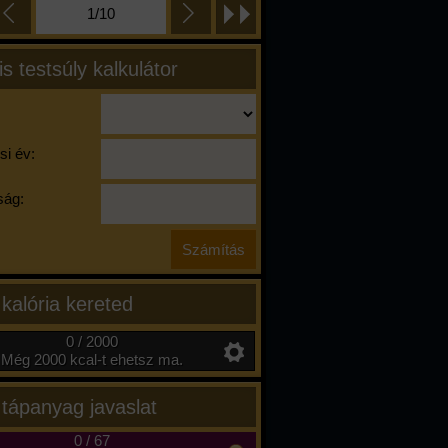
1/10
is testsúly kalkulátor
si év:
ág:
 kalória kereted
0 / 2000
Még 2000 kcal-t ehetsz ma.
 tápanyag javaslat
0
/
67