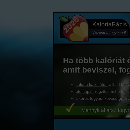
KalóriaBázis
Vezesd a fogyásod!
Ha több kalóriát 
amit beviszel, fo
kalória kalkulátor:
állítsd be c
ételnapló:
rögzítsd mit ettél, s
sikeres fogyás:
kövesd grafik
Mennyit akarsz fogyn