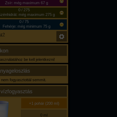
Zsír: még maximum 67 g
0
/
275
zénhidrát: még maximum 275 g
0
/
75
Fehérje: még minimum 75 g
ez?
ikon
sználatához be kell jelentkezni!
nyageloszlás
nem fogyasztottál semmit.
 vízfogyasztás