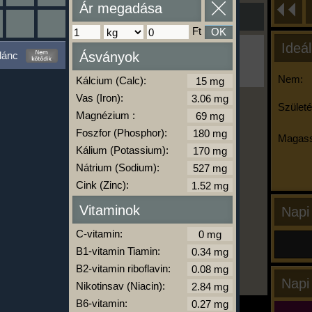
Ár megadása
Ft
OK
Ideál
Ha ma már nem eszel/sportolsz többet,
lánc
Ásványok
kattints a kiértékelésre!
A Kalória Szimulátor Prémium funkció.
Nem:
Kálcium (Calc):
Vas (Iron):
Születé
Magnézium :
-
Foszfor (Phosphor):
Magass
Kálium (Potassium):
Nátrium (Sodium):
kalóriabázis.hu
Cink (Zinc):
Vitaminok
Napi
C-vitamin:
B1-vitamin Tiamin:
B2-vitamin riboflavin:
Napi
Nikotinsav (Niacin):
B6-vitamin: