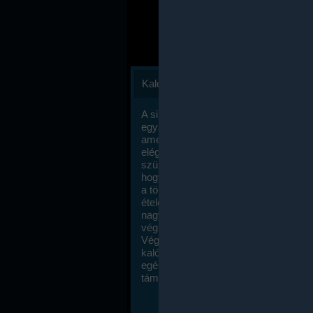
Kalóriaszámlálás
A sikeres fogyás titka valójában igen
egyszerű: égess több energiát, mint
amennyit beviszel. Természetesen e
elég nagy fegyelemre és akaraterőre
szükség, de meglepődve fogod tapasz
hogy a kalóriaszámolás mennyire ru
a többi diétához képest. Itt nincsenek ti
ételek és a megengedett kalóriabevite
nagymértékben növelheted ha testmo
végzel.
Végül, de nem utolsó sorban, a
kalóriaszámolás módszerét a legtöbb
egészségügyi szakorvos ajánlja és
támogatja.
To