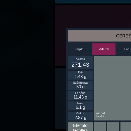
CERES 
Napló
Fór
Adatok
Kalória
271.43
Zsír
1.43 g
Szénhidrát
50 g
Fehérje
11.43 g
Rost
6.1 g
Ikonnak
Cukor
beállít
2.87 g
Ételfotó
feltöltés