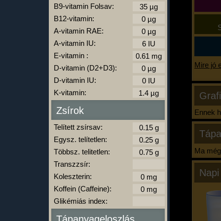
B9-vitamin Folsav:
B12-vitamin:
S
A-vitamin RAE:
A-vitamin IU:
E-vitamin :
Mire jó 
D-vitamin (D2+D3):
D-vitamin IU:
K-vitamin:
Graf
Zsírok
Ennek ha
Telített zsírsav:
Tápa
Egysz. telítetlen:
Ma még 
Többsz. telitetlen:
Transzzsír:
Napi
Koleszterin:
Koffein (Caffeine):
Glikémiás index:
Tápanyageloszlás