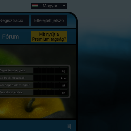
Magyar
Regisztráció
Elfelejtett jelszó
Mit nyújt a
Fórum
Prémium tagság?
Tagok összfogyása:
kg
Ma bevitt összkcal:
kcal
Mai napon aktív tagok:
fő
Kereshető ételek:
db