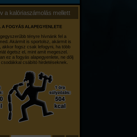
v a kalóriaszámolás mellett
. A FOGYÁS ALAPEGYENLETE
egegyszerűbb tényre hívnánk fel a
med. Akármit is sportolsz, akármit is
, akkor fogsz csak lefogyni, ha több
riát égetsz el, mint amit megeszel.
an ez a fogyás alapegyenlete, ne dőlj
 csodákkal csábító hirdetéseknek.