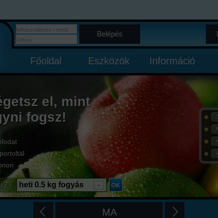
Belépés
Főoldal
Eszközök
Információ
égetsz el, mint
gyni fogsz!
élodat
portoltál
onon
i?
heti 0.5 kg fogyás
MA