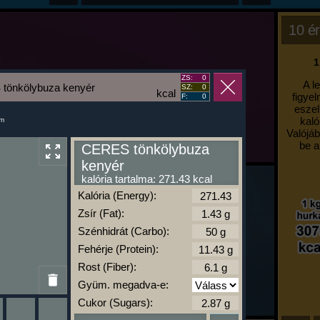
10 ér
1
ZS:
0
A l
tönkölybuza kenyér
SZ:
0
kcal
figyel
F:
0
eszel
kaló
um
Valójáb
be a
CERES tönkölybuza
kenyér
kalória tartalma: 271.43 kcal
Kalória (Energy):
Zsír (Fat):
Szénhidrát (Carbo):
Fehérje (Protein):
Rost (Fiber):
Gyüm. megadva-e:
Cukor (Sugars):