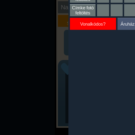
Nap kiértékelése
Címke fotó
feltöltés
Kalória
Szöveges
Szimulátor
Értékelés
Vonalkódos?
Áruház