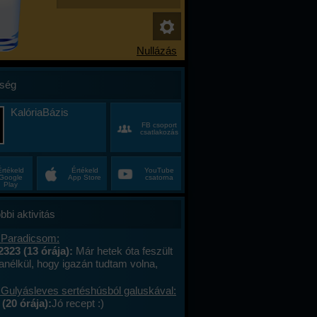
ség
KalóriaBázis
FB csoport
csatlakozás
Értékeld
Értékeld
YouTube
Google
App Store
csatorna
Play
bbi aktivitás
 Paradicsom:
2323 (13 órája):
Már hetek óta feszült
anélkül, hogy igazán tudtam volna,
alán a munkahelyi hajtás, talán az, hogy
ncas éveim közepén egyszer csak
 Gulyásleves sertéshúsból galuskával:
 körülöttem minden, ami régen izgalmas
(20 órája):
Jó recept :)
hétvégék már nem jelentettek semmit, a