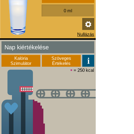
Nap kiértékelése
Kalória
Szöveges
Szimulátor
Értékelés