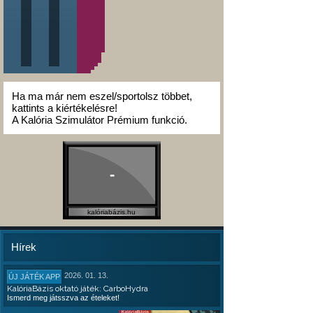
Ha ma már nem eszel/sportolsz többet,
kattints a kiértékelésre!
A Kalória Szimulátor Prémium funkció.
-
kalóriabázis.hu
Hírek
2026. 01. 13.
ÚJ JÁTÉK APP
KalóriaBázis oktató játék: CarboHydra
Ismerd meg játsszva az ételeket!