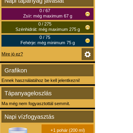
Napi tápanyag javaslat
0
/
67
Zsír: még maximum 67 g
0
/
275
Szénhidrát: még maximum 275 g
0
/
75
Fehérje: még minimum 75 g
Mire jó ez?
Grafikon
Ennek használatához be kell jelentkezni!
Tápanyageloszlás
Ma még nem fogyasztottál semmit.
Napi vízfogyasztás