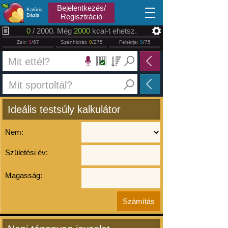
2026.08.07
Bejelentkezés/
Kalória
Bázis
Regisztráció
0
/ 2000. Még
2000
kcal-t ehetsz.
Zsír:
0
/67
Szénhidrát:
0
/275
Fehérje:
0
/75
Ideális testsúly kalkulátor
Nem:
Születési év:
Magasság: