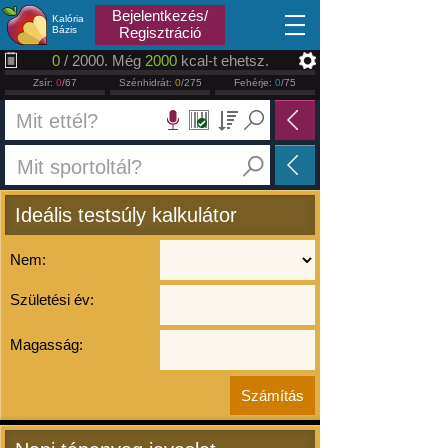
2026.08.08
Bejelentkezés/
Kalória
Bázis
Regisztráció
0
/ 2000. Még
2000
kcal-t ehetsz.
Zsír:
0
/67
Szénhidrát:
0
/275
Fehérje:
0
/75
Ideális testsúly kalkulátor
Nem:
Születési év:
Magasság: