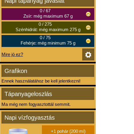
Napi tápanyag javaslat
0
/
67
Zsír: még maximum 67 g
0
/
275
Szénhidrát: még maximum 275 g
0
/
75
Fehérje: még minimum 75 g
Mire jó ez?
Grafikon
Ennek használatához be kell jelentkezni!
Tápanyageloszlás
Ma még nem fogyasztottál semmit.
Napi vízfogyasztás