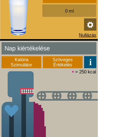
Nap kiértékelése
Kalória
Szöveges
Szimulátor
Értékelés