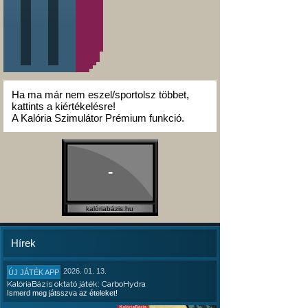
Ha ma már nem eszel/sportolsz többet,
kattints a kiértékelésre!
A Kalória Szimulátor Prémium funkció.
-
kalóriabázis.hu
Hírek
2026. 01. 13.
ÚJ JÁTÉK APP
KalóriaBázis oktató játék: CarboHydra
Ismerd meg játsszva az ételeket!