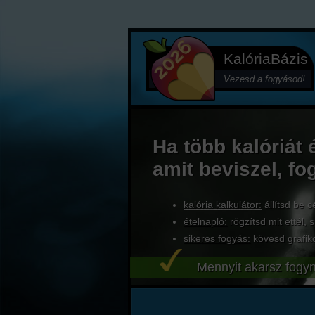
KalóriaBázis
Vezesd a fogyásod!
Ha több kalóriát 
amit beviszel, fo
kalória kalkulátor:
állítsd be c
ételnapló:
rögzítsd mit ettél, s
sikeres fogyás:
kövesd grafik
Mennyit akarsz fogyn