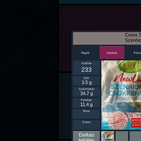
Ceres 
Szénhid
kenyér
Napló
Fór
Adatok
Kalória
233
Zsír
3.5 g
Szénhidrát
34.7 g
Fehérje
11.4 g
Rost
Ikonnak
Cukor
beállít
Ételfotó
feltöltés