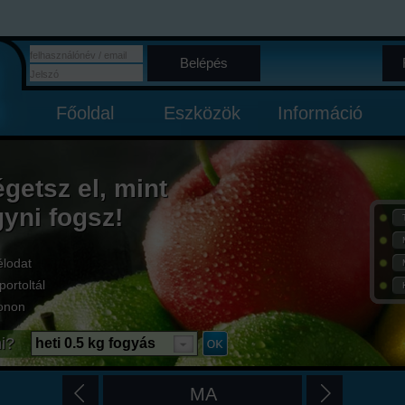
Belépés
Főoldal
Eszközök
Információ
égetsz el, mint
gyni fogsz!
élodat
portoltál
onon
i?
heti 0.5 kg fogyás
MA