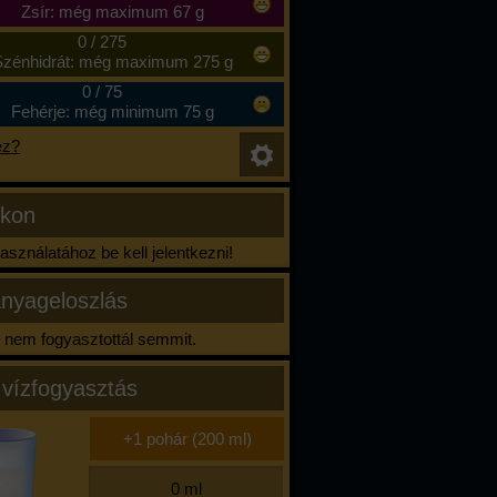
Zsír: még maximum 67 g
0
/
275
zénhidrát: még maximum 275 g
0
/
75
Fehérje: még minimum 75 g
ez?
ikon
sználatához be kell jelentkezni!
nyageloszlás
nem fogyasztottál semmit.
 vízfogyasztás