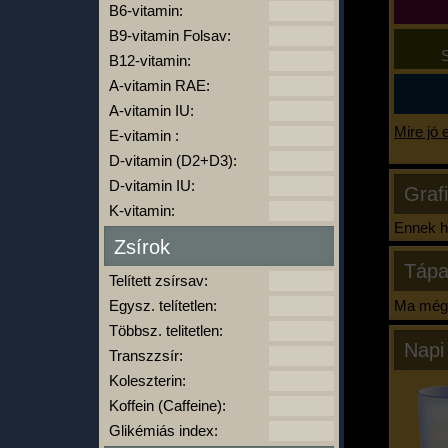
B6-vitamin:
B9-vitamin Folsav:
S
B12-vitamin:
A-vitamin RAE:
A-vitamin IU:
Mire jó 
E-vitamin :
D-vitamin (D2+D3):
D-vitamin IU:
Graf
K-vitamin:
Ennek ha
Zsírok
Tápa
Telített zsírsav:
Egysz. telítetlen:
Ma még 
Többsz. telitetlen:
Napi
Transzzsír:
Koleszterin:
Koffein (Caffeine):
Glikémiás index: