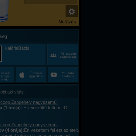
ség
KalóriaBázis
FB csoport
csatlakozás
Értékeld
Értékeld
YouTube
Google
App Store
csatorna
Play
bbi aktivitás
 coop Zabpehely nagyszemű:
a (1 órája):
Ellenőrzötté tettem. :D
 coop Zabpehely nagyszemű:
v (4 órája):
Én vezettem fel ezt az ételt.
valamiért lefokozta, én meg úgyszint