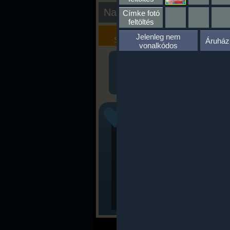
Nap kiértékelése
Címke fotó
feltöltés
Kalória
Szöveges
Jelenleg nem
Szimulátor
Értékelés
Áruház
vonalkódos