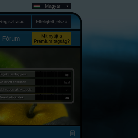
Magyar
Regisztráció
Elfelejtett jelszó
Mit nyújt a
Fórum
Prémium tagság?
Tagok összfogyása:
kg
Ma bevitt összkcal:
kcal
Mai napon aktív tagok:
fő
Kereshető ételek:
db