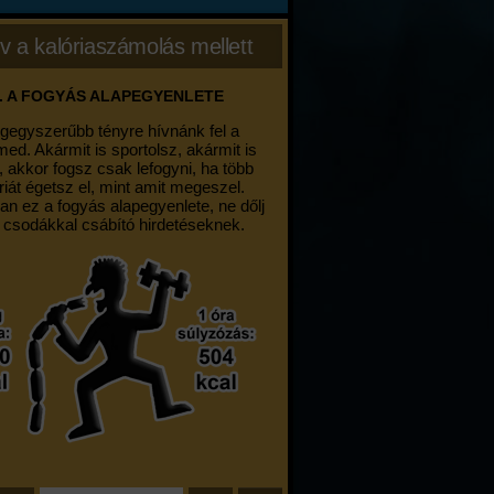
v a kalóriaszámolás mellett
. A FOGYÁS ALAPEGYENLETE
egegyszerűbb tényre hívnánk fel a
med. Akármit is sportolsz, akármit is
, akkor fogsz csak lefogyni, ha több
riát égetsz el, mint amit megeszel.
an ez a fogyás alapegyenlete, ne dőlj
 csodákkal csábító hirdetéseknek.