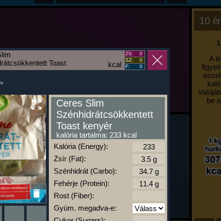
10 ér
1
Slim
ZS:
0
A l
SZ:
0
rátcsökkentett Toast
kcal
figyel
F:
0
eszel
kaló
um
Valójáb
be a
Ceres Slim
Szénhidrátcsökkentett
Toast kenyér
kalória tartalma: 233 kcal
Kalória (Energy):
Zsír (Fat):
Szénhidrát (Carbo):
Fehérje (Protein):
Rost (Fiber):
Gyüm. megadva-e:
Cukor (Sugars):