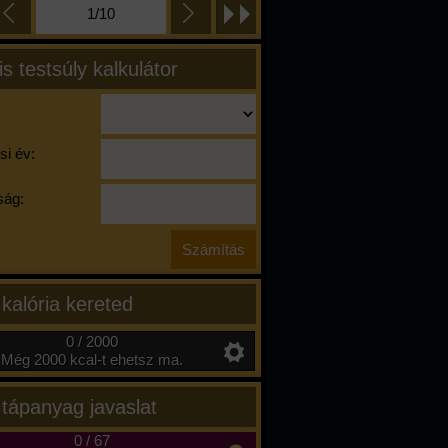
1/10
is testsúly kalkulátor
si év:
ág:
 kalória kereted
0 / 2000
Még 2000 kcal-t ehetsz ma.
 tápanyag javaslat
0
/
67