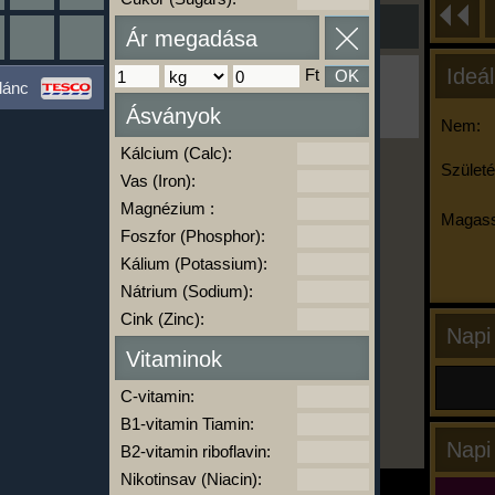
Ár megadása
Ideál
Ft
OK
Ha ma már nem eszel/sportolsz többet,
lánc
kattints a kiértékelésre!
Ásványok
A Kalória Szimulátor Prémium funkció.
Nem:
Kálcium (Calc):
Születé
Vas (Iron):
-
Magnézium :
Magass
Foszfor (Phosphor):
Kálium (Potassium):
kalóriabázis.hu
Nátrium (Sodium):
Cink (Zinc):
Napi
Vitaminok
C-vitamin:
B1-vitamin Tiamin:
Napi
B2-vitamin riboflavin:
Nikotinsav (Niacin):