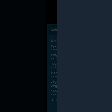
Kalóriaszámlálás
A sikeres fogyás titka valójában igen
egyszerű: égess több energiát, mint
amennyit beviszel. Természetesen e
elég nagy fegyelemre és akaraterőre
szükség, de meglepődve fogod tapasz
hogy a kalóriaszámolás mennyire ru
a többi diétához képest. Itt nincsenek ti
ételek és a megengedett kalóriabevite
nagymértékben növelheted ha testmo
végzel.
Végül, de nem utolsó sorban, a
kalóriaszámolás módszerét a legtöbb
egészségügyi szakorvos ajánlja és
támogatja.
To