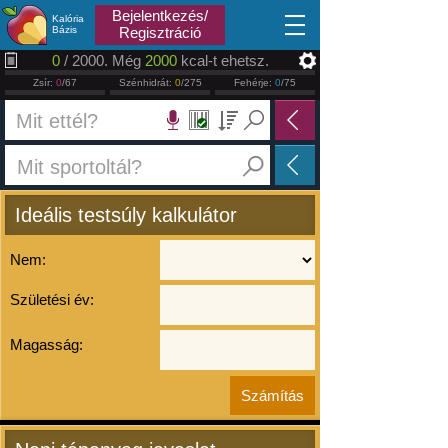
2026.08.07
Bejelentkezés/
Kalória
Bázis
Regisztráció
0
/ 2000. Még
2000
kcal-t ehetsz.
Zsír:
0
/67
Szénhidrát:
0
/275
Fehérje:
0
/75
Ideális testsúly kalkulátor
Nem:
Születési év:
Magasság: