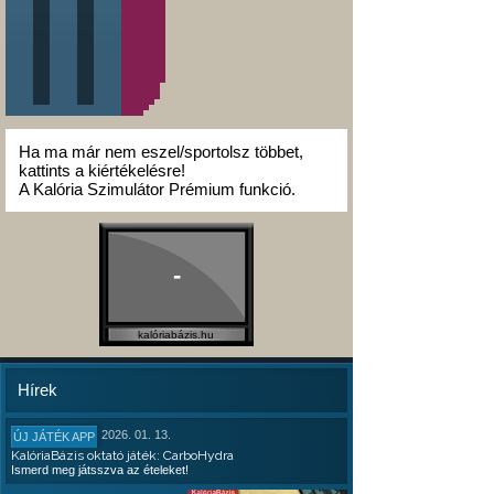
Ha ma már nem eszel/sportolsz többet,
kattints a kiértékelésre!
A Kalória Szimulátor Prémium funkció.
-
kalóriabázis.hu
Hírek
2026. 01. 13.
ÚJ JÁTÉK APP
KalóriaBázis oktató játék: CarboHydra
Ismerd meg játsszva az ételeket!