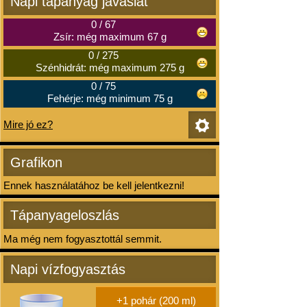
Napi tápanyag javaslat
0
/
67
Zsír: még maximum 67 g
0
/
275
Szénhidrát: még maximum 275 g
0
/
75
Fehérje: még minimum 75 g
Mire jó ez?
Grafikon
Ennek használatához be kell jelentkezni!
Tápanyageloszlás
Ma még nem fogyasztottál semmit.
Napi vízfogyasztás