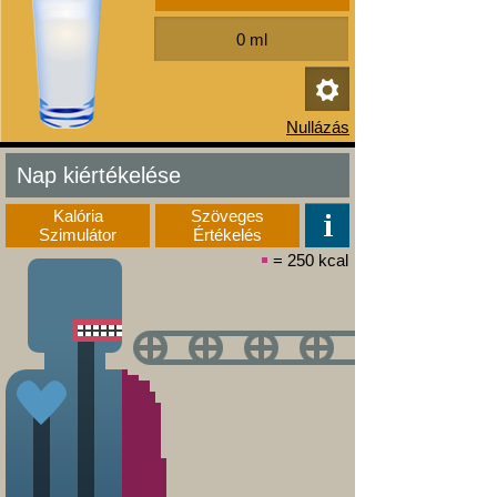
Nap kiértékelése
Kalória
Szöveges
Szimulátor
Értékelés