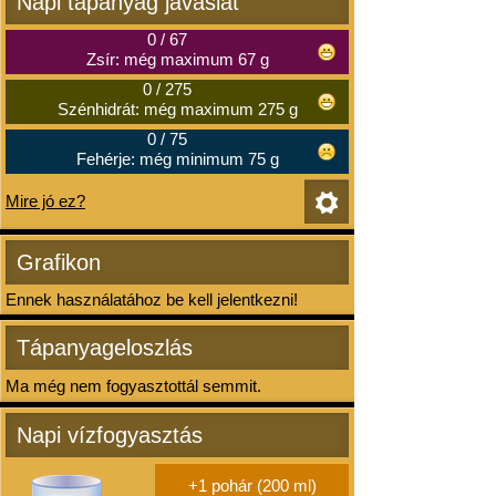
Napi tápanyag javaslat
0
/
67
Zsír: még maximum 67 g
0
/
275
Szénhidrát: még maximum 275 g
0
/
75
Fehérje: még minimum 75 g
Mire jó ez?
Grafikon
Ennek használatához be kell jelentkezni!
Tápanyageloszlás
Ma még nem fogyasztottál semmit.
Napi vízfogyasztás