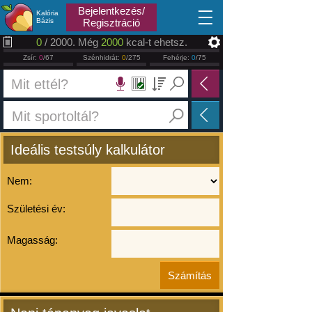
2026.08.10
Bejelentkezés/
Kalória
Bázis
Regisztráció
0
/ 2000. Még
2000
kcal-t ehetsz.
Zsír:
0
/67
Szénhidrát:
0
/275
Fehérje:
0
/75
Ideális testsúly kalkulátor
Nem:
Születési év:
Magasság: