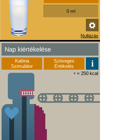
Nap kiértékelése
Kalória
Szöveges
Szimulátor
Értékelés