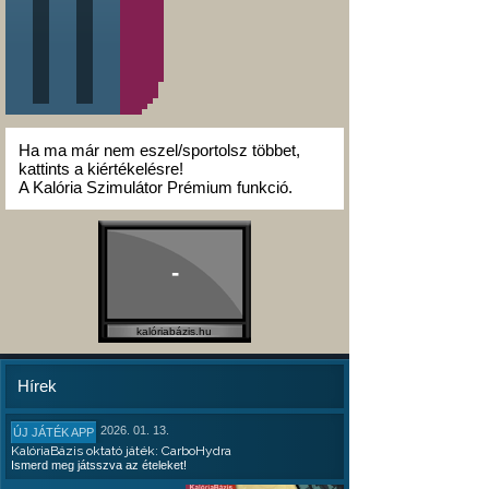
Ha ma már nem eszel/sportolsz többet,
kattints a kiértékelésre!
A Kalória Szimulátor Prémium funkció.
-
kalóriabázis.hu
Hírek
2026. 01. 13.
ÚJ JÁTÉK APP
KalóriaBázis oktató játék: CarboHydra
Ismerd meg játsszva az ételeket!