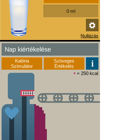
Nap kiértékelése
Kalória
Szöveges
Szimulátor
Értékelés