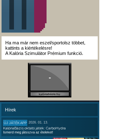
Ha ma már nem eszel/sportolsz többet,
kattints a kiértékelésre!
A Kalória Szimulátor Prémium funkció.
-
kalóriabázis.hu
Hírek
2026. 01. 13.
ÚJ JÁTÉK APP
KalóriaBázis oktató játék: CarboHydra
Ismerd meg játsszva az ételeket!