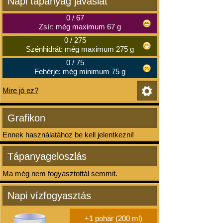
Napi tápanyag javaslat
0
/
67
Zsír: még maximum 67 g
0
/
275
Szénhidrát: még maximum 275 g
0
/
75
Fehérje: még minimum 75 g
Mire jó ez?
Grafikon
Ennek használatához be kell jelentkezni!
Tápanyageloszlás
Ma még nem fogyasztottál semmit.
Napi vízfogyasztás