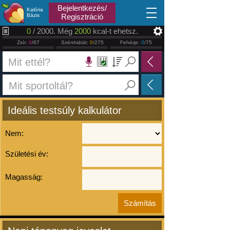
2026.08.08
Bejelentkezés/
Kalória
Bázis
Regisztráció
0
/ 2000. Még
2000
kcal-t ehetsz.
Zsír:
0
/67
Szénhidrát:
0
/275
Fehérje:
0
/75
Ideális testsúly kalkulátor
Nem:
Születési év:
Magasság: