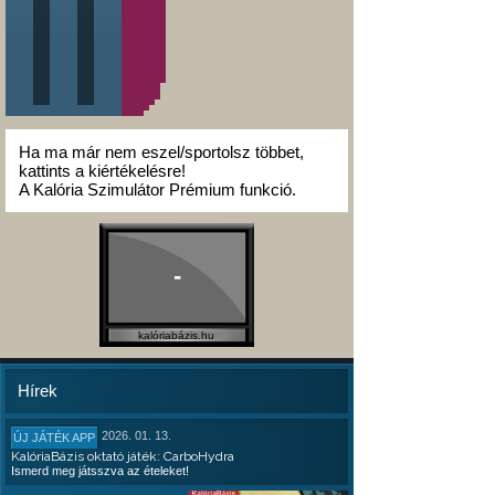
Ha ma már nem eszel/sportolsz többet,
kattints a kiértékelésre!
A Kalória Szimulátor Prémium funkció.
-
kalóriabázis.hu
Hírek
2026. 01. 13.
ÚJ JÁTÉK APP
KalóriaBázis oktató játék: CarboHydra
Ismerd meg játsszva az ételeket!