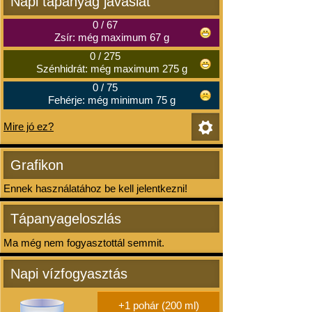
Napi tápanyag javaslat
0
/
67
Zsír: még maximum 67 g
0
/
275
Szénhidrát: még maximum 275 g
0
/
75
Fehérje: még minimum 75 g
Mire jó ez?
Grafikon
Ennek használatához be kell jelentkezni!
Tápanyageloszlás
Ma még nem fogyasztottál semmit.
Napi vízfogyasztás