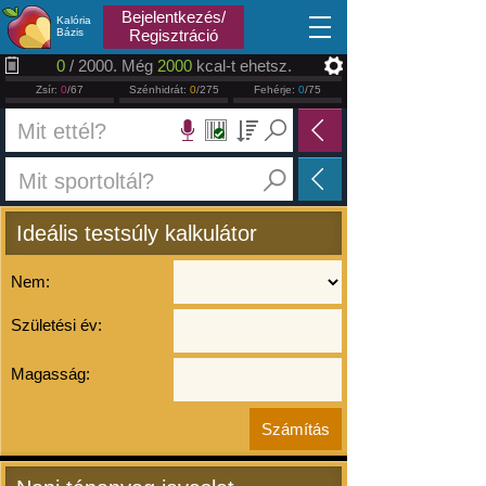
2026.08.08
Bejelentkezés/
Kalória
Bázis
Regisztráció
0
/ 2000. Még
2000
kcal-t ehetsz.
Zsír:
0
/67
Szénhidrát:
0
/275
Fehérje:
0
/75
Ideális testsúly kalkulátor
Nem:
Születési év:
Magasság: