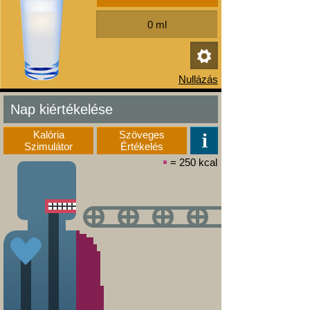
Nap kiértékelése
Kalória
Szöveges
Szimulátor
Értékelés