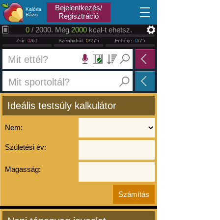
2026.08.07
Bejelentkezés/
Kalória
Bázis
Regisztráció
0
/ 2000. Még
2000
kcal-t ehetsz.
Zsír:
0
/67
Szénhidrát:
0
/275
Fehérje:
0
/75
Ideális testsúly kalkulátor
Nem:
Születési év:
Magasság: