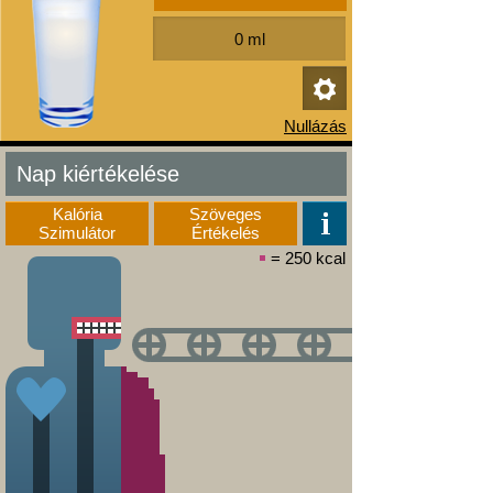
Nap kiértékelése
Kalória
Szöveges
Szimulátor
Értékelés