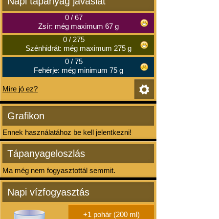
Napi tápanyag javaslat
0
/
67
Zsír: még maximum 67 g
0
/
275
Szénhidrát: még maximum 275 g
0
/
75
Fehérje: még minimum 75 g
Mire jó ez?
Grafikon
Ennek használatához be kell jelentkezni!
Tápanyageloszlás
Ma még nem fogyasztottál semmit.
Napi vízfogyasztás