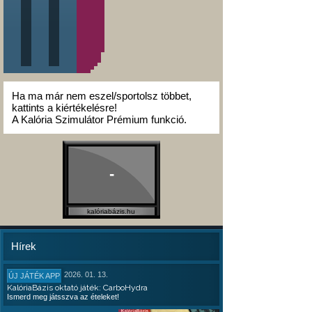
Ha ma már nem eszel/sportolsz többet,
kattints a kiértékelésre!
A Kalória Szimulátor Prémium funkció.
-
kalóriabázis.hu
Hírek
2026. 01. 13.
ÚJ JÁTÉK APP
KalóriaBázis oktató játék: CarboHydra
Ismerd meg játsszva az ételeket!