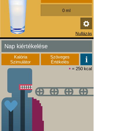
Nap kiértékelése
Kalória
Szöveges
Szimulátor
Értékelés