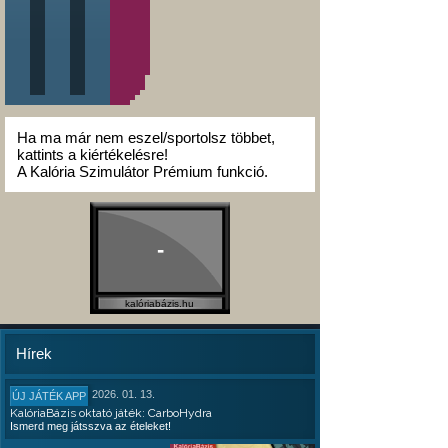
Ha ma már nem eszel/sportolsz többet,
kattints a kiértékelésre!
A Kalória Szimulátor Prémium funkció.
-
kalóriabázis.hu
Hírek
2026. 01. 13.
ÚJ JÁTÉK APP
KalóriaBázis oktató játék: CarboHydra
Ismerd meg játsszva az ételeket!