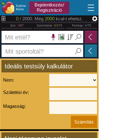
2026.08.09
Bejelentkezés/
Kalória
Bázis
Regisztráció
0
/ 2000. Még
2000
kcal-t ehetsz.
Zsír:
0
/67
Szénhidrát:
0
/275
Fehérje:
0
/75
Ideális testsúly kalkulátor
Nem:
Születési év:
Magasság: