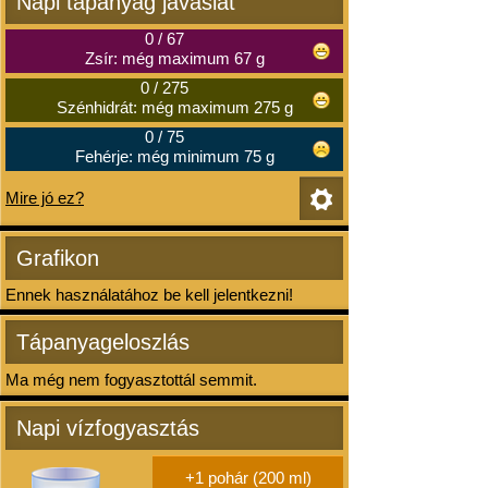
Napi tápanyag javaslat
0
/
67
Zsír: még maximum 67 g
0
/
275
Szénhidrát: még maximum 275 g
0
/
75
Fehérje: még minimum 75 g
Mire jó ez?
Grafikon
Ennek használatához be kell jelentkezni!
Tápanyageloszlás
Ma még nem fogyasztottál semmit.
Napi vízfogyasztás